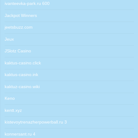
ivanteevka-park.ru 600
Jackpot Winners
jeetsbuzz.com
Jeux
JSlotz Casino
kaktus-casino.click
kaktus-casino.ink
kaktuz-casino.wiki
Keno
kentt.xyz
kistevoytrenazherpowerball.ru 3
konnersant.ru 4