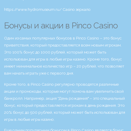
https://www.hydromuseum.ru/ Casino зеркало
Бонусы и акции в Pinco Casino
Один из самых популярных бонусов в Pinco Casino – это бонус
приветствия, который предоставляется всем новым игрокам.
Это 100% бонус до 1000 рублей, который может быть
использован для игры в любые игры казино. Кроме того, бонус
имеет минимальное количество игр – 20 рублей, что позволяет
вам начать играть уже с первого дня.
Кроме того, в Pinco Casino регулярно проводятся различные
акции и промокоды, которые могут помочь вам увеличить свой
банкролл. Например, акция "День рождения" – это специальный
бонус, который предоставляется игрокам в день рождения. Это
20% бонус до 500 рублей, который может быть использован для
игры в любые игры казино.
Еще одним популярным бонусом в Pinco Casino является бонус