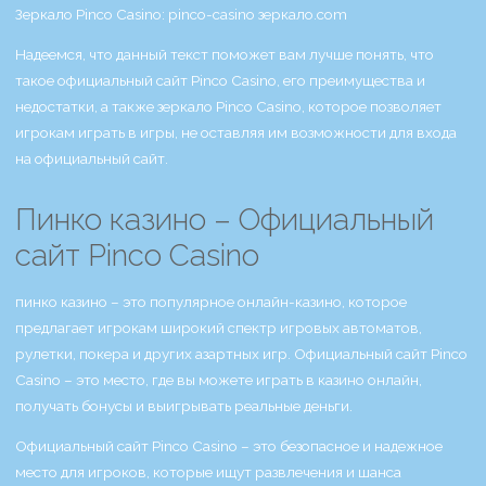
Зеркало Pinco Casino: pinco-casino зеркало.com
Надеемся, что данный текст поможет вам лучше понять, что
такое официальный сайт Pinco Casino, его преимущества и
недостатки, а также зеркало Pinco Casino, которое позволяет
игрокам играть в игры, не оставляя им возможности для входа
на официальный сайт.
Пинко казино – Официальный
сайт Pinco Casino
пинко казино
– это популярное онлайн-казино, которое
предлагает игрокам широкий спектр игровых автоматов,
рулетки, покера и других азартных игр. Официальный сайт Pinco
Casino – это место, где вы можете играть в казино онлайн,
получать бонусы и выигрывать реальные деньги.
Официальный сайт Pinco Casino – это безопасное и надежное
место для игроков, которые ищут развлечения и шанса