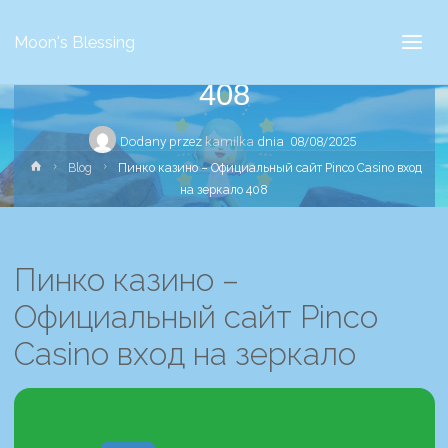
Официальный сайт Pinco
Moon's Blessing
Casino вход на зеркало
408
Dodany przez
kamilka
dnia
08/08/2025
Strona
Blog
Пинко казино – Официальный сайт Pinco Casino вход
główna
на зеркало 408
Пинко казино –
Официальный сайт Pinco
Casino вход на зеркало