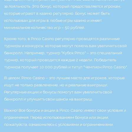
за лояльность. Это бонус, который предоставляется игрокам,
которые играют в казино регулярно. Бонус может быть
использован для игры в любые игры казино и имеет
минимальное количество игр – 50 рублей.
Кроме того, в Pinco Casino регулярно проводятся различные
турниры и конкурсы, которые могут помочь вам увеличить свой
банкролл. Например, турнир "Кубок Pinco" – это специальный
турнир, который проводится каждые 2 недели. Победитель
турнира получает 10 000 рублей и титул "Чемпион Pinco Casino".
В целом, Pinco Casino – это лучшее место для игроков, которые
ищут не только развлечение, но и реальные выигрыши.
Регулярные акции и бонусы помогут вам увеличить свой
банкролл и улучшить свои шансы на выигрыш.
Важно! Все бонусы и акции в Pinco Casino имеют свои условия и
ограничения. Перед использованием бонуса или акции,
пожалуйста, ознакомьтесь с условиями и ограничениями.