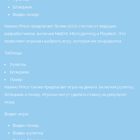
Блэкджек
Видео-покер
Казино Pinco предлагает более 1000 слотов от ведущих
разработчиков, включая NetEnt, Microgaming и Playtech. Это
позволяет игрокам выбрать игру, которая им понравится.
Таблицы
Рулетка
Блэкджек
Покер
Казино Pinco также предлагает игры на деньги, включая рулетку,
блэкджек и покер. Игроки могут сделать ставку на результат
игры.
Видео-игры
Видео-покер
Видео-рулетка