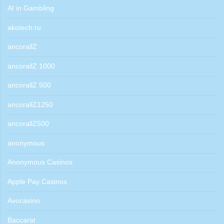
AI in Gambling
akotech.ru
ancorallZ
ancorallZ 1000
ancorallZ 500
ancorallZ1250
ancorallZ500
anonymous
Anonymous Casinos
Apple Pay Casinos
Avocasino
Baccarat