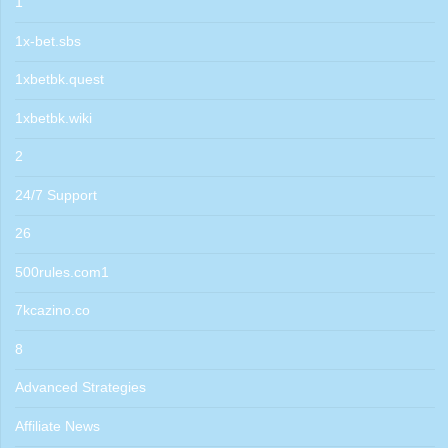
1
1x-bet.sbs
1xbetbk.quest
1xbetbk.wiki
2
24/7 Support
26
500rules.com1
7kcazino.co
8
Advanced Strategies
Affiliate News