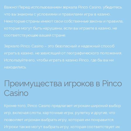
Важно! Перед использованием зеркала Pinco Casino, убедитесь,
что вы знакомы с условиями и правилами игры в казино.
Некоторые страны имеют свои собственные законы и правила,
которые могут быть нарушены, если вы играете в казино, не
соответствующее вашей стране.
Зеркало Pinco Casino – это безопасный и надежный способ
играть в казино, не зависящий от географического положения.
Используйте его, чтобы играть в казино Pinco, где бы вы ни
находились.
Преимущества игроков в Pinco
Casino
Кроме того, Pinco Casino предлагает игрокам широкий выбор
игр, включая слоты, карточные игры, рулетку и другие, что
позволяет игрокам выбрать игру, которая им понравится.
Игроки также могут выбрать игру, которая соответствует их