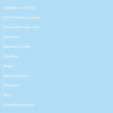
bakimgunu.com 500
Bank Transfer Casinos
bank-swift-codes.com
baunti.xyz
Beginner Guides
Big Wins
Bingo
Bitcoin Casinos
Blackjack
Blog
blueribbonbaby.org