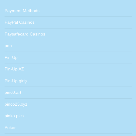
Payment Methods
PayPal Casinos
Paysafecard Casinos
pen
Pin-Up
Pin-Up AZ
Pin-Up giriş
pinc0.art
pinco25.xyz
pinko.pics
Poker