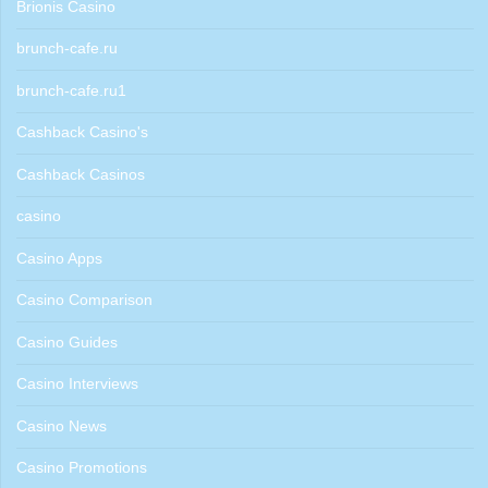
Brionis Casino
brunch-cafe.ru
brunch-cafe.ru1
Cashback Casino's
Cashback Casinos
casino
Casino Apps
Casino Comparison
Casino Guides
Casino Interviews
Casino News
Casino Promotions