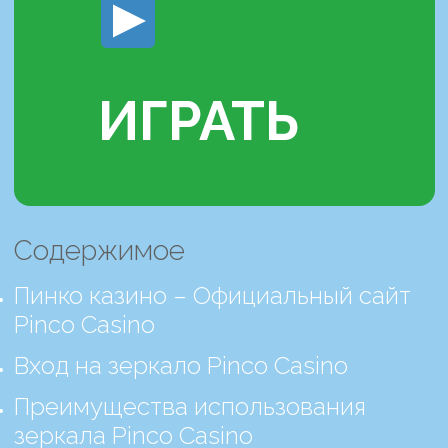
ИГРАТЬ
Содержимое
Пинко казино – Официальный сайт
Pinco Casino
Вход на зеркало Pinco Casino
Преимущества использования
зеркала Pinco Casino