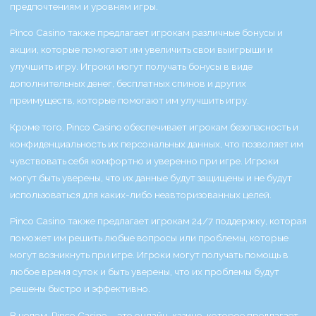
предпочтениям и уровням игры.
Pinco Casino также предлагает игрокам различные бонусы и
акции, которые помогают им увеличить свои выигрыши и
улучшить игру. Игроки могут получать бонусы в виде
дополнительных денег, бесплатных спинов и других
преимуществ, которые помогают им улучшить игру.
Кроме того, Pinco Casino обеспечивает игрокам безопасность и
конфиденциальность их персональных данных, что позволяет им
чувствовать себя комфортно и уверенно при игре. Игроки
могут быть уверены, что их данные будут защищены и не будут
использоваться для каких-либо неавторизованных целей.
Pinco Casino также предлагает игрокам 24/7 поддержку, которая
поможет им решить любые вопросы или проблемы, которые
могут возникнуть при игре. Игроки могут получать помощь в
любое время суток и быть уверены, что их проблемы будут
решены быстро и эффективно.
В целом, Pinco Casino – это онлайн-казино, которое предлагает