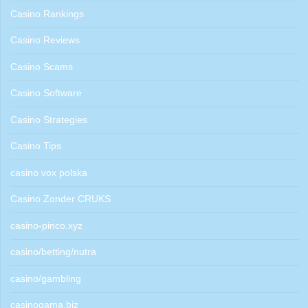
Casino Rankings
Casino Reviews
Casino Scams
Casino Software
Casino Strategies
Casino Tips
casino vox polska
Casino Zonder CRUKS
casino-pinco.xyz
casino/betting/nutra
casino/gambling
casinogama.biz