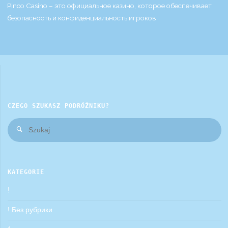
Pinco Casino – это официальное казино, которое обеспечивает
безопасность и конфиденциальность игроков.
CZEGO SZUKASZ PODRÓŻNIKU?
Sz
Szukaj
KATEGORIE
!
! Без рубрики