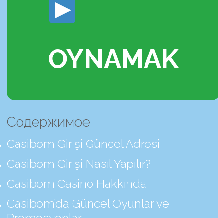
OYNAMAK
Содержимое
Casibom Girişi Güncel Adresi
Casibom Girişi Nasıl Yapılır?
Casibom Casino Hakkında
Casibom’da Güncel Oyunlar ve
Promosyonlar