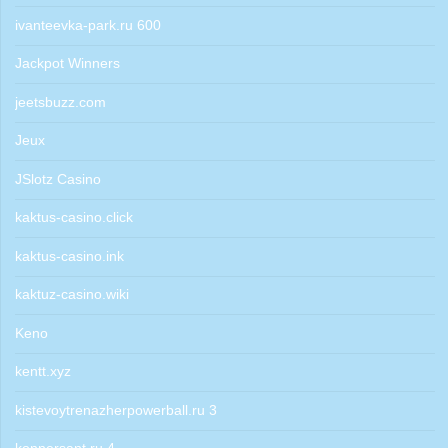
ivanteevka-park.ru 600
Jackpot Winners
jeetsbuzz.com
Jeux
JSlotz Casino
kaktus-casino.click
kaktus-casino.ink
kaktuz-casino.wiki
Keno
kentt.xyz
kistevoytrenazherpowerball.ru 3