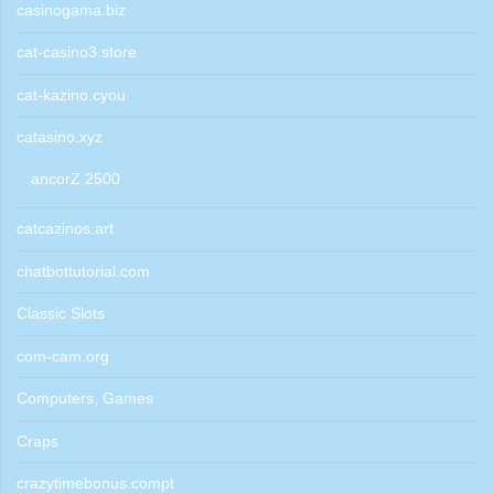
casinogama.biz
cat-casino3.store
cat-kazino.cyou
catasino.xyz
ancorZ 2500
catcazinos.art
chatbottutorial.com
Classic Slots
com-cam.org
Computers, Games
Craps
crazytimebonus.compt