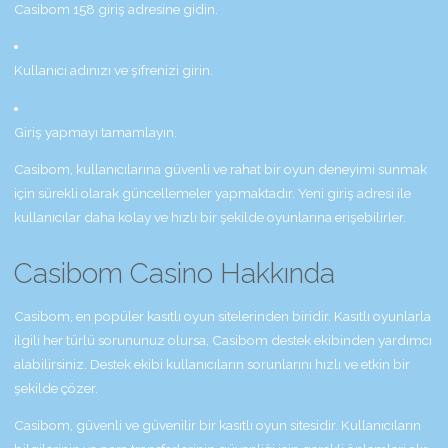
Casibom 158 giriş adresine gidin.
Kullanıcı adınızı ve şifrenizi girin.
Giriş yapmayı tamamlayın.
Casibom, kullanıcılarına güvenli ve rahat bir oyun deneyimi sunmak
için sürekli olarak güncellemeler yapmaktadır. Yeni giriş adresi ile
kullanıcılar daha kolay ve hızlı bir şekilde oyunlarına erişebilirler.
Casibom Casino Hakkında
Casibom, en popüler kasıtlı oyun sitelerinden biridir. Kasıtlı oyunlarla
ilgili her türlü sorununuz olursa, Casibom destek ekibinden yardımcı
alabilirsiniz. Destek ekibi kullanıcıların sorunlarını hızlı ve etkin bir
şekilde çözer.
Casibom, güvenli ve güvenilir bir kasıtlı oyun sitesidir. Kullanıcıların