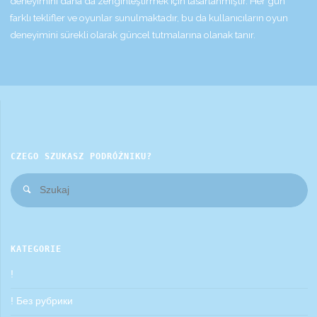
deneyimini daha da zenginleştirmek için tasarlanmıştır. Her gün
farklı teklifler ve oyunlar sunulmaktadır, bu da kullanıcıların oyun
deneyimini sürekli olarak güncel tutmalarına olanak tanır.
CZEGO SZUKASZ PODRÓŻNIKU?
Sz
Szukaj
KATEGORIE
!
! Без рубрики