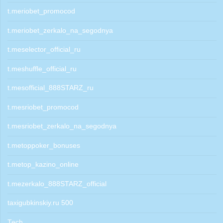
t.meriobet_promocod
t.meriobet_zerkalo_na_segodnya
t.meselector_official_ru
t.meshuffle_official_ru
t.mesofficial_888STARZ_ru
t.mesriobet_promocod
t.mesriobet_zerkalo_na_segodnya
t.metoppoker_bonuses
t.metop_kazino_online
t.mezerkalo_888STARZ_official
taxigubkinskiy.ru 500
Tech