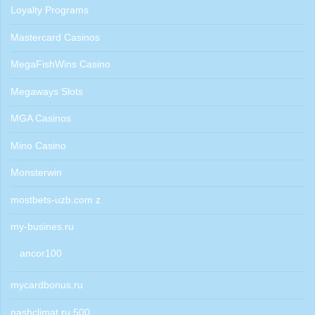
Loyalty Programs
Mastercard Casinos
MegaFishWins Casino
Megaways Slots
MGA Casinos
Mino Casino
Monsterwin
mostbets-uzb.com z
my-busines.ru
ancor100
mycardbonus.ru
nashclimat.ru 500