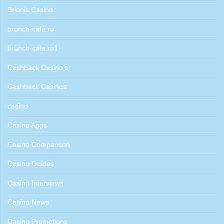
Brionis Casino
brunch-cafe.ru
brunch-cafe.ru1
Cashback Casino's
Cashback Casinos
casino
Casino Apps
Casino Comparison
Casino Guides
Casino Interviews
Casino News
Casino Promotions