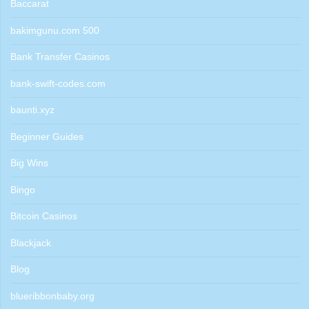
Baccarat
bakimgunu.com 500
Bank Transfer Casinos
bank-swift-codes.com
baunti.xyz
Beginner Guides
Big Wins
Bingo
Bitcoin Casinos
Blackjack
Blog
blueribbonbaby.org