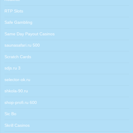
RTP Slots
Safe Gambling
Same Day Payout Casinos
saunasafari.ru 500
Scratch Cards
sdjs.ru 3
selector-ok.ru
shkola-90.ru
shop-profi.ru 600
Sic Bo
Skrill Casinos