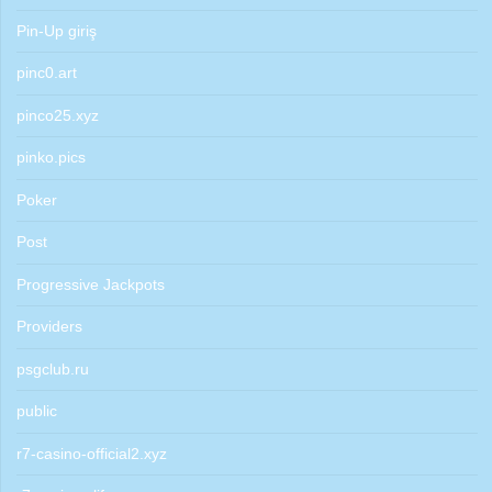
Pin-Up giriş
pinc0.art
pinco25.xyz
pinko.pics
Poker
Post
Progressive Jackpots
Providers
psgclub.ru
public
r7-casino-official2.xyz