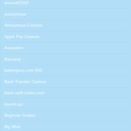
ancorallZ500
anonymous
Anonymous Casinos
Apple Pay Casinos
Avocasino
Baccarat
bakimgunu.com 500
Bank Transfer Casinos
bank-swift-codes.com
baunti.xyz
Beginner Guides
Big Wins