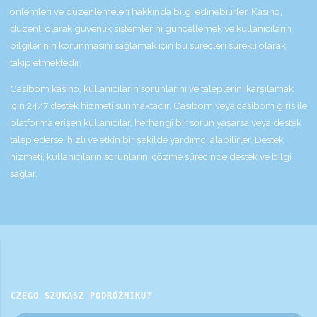
önlemleri ve düzenlemeleri hakkında bilgi edinebilirler. Kasino,
düzenli olarak güvenlik sistemlerini güncellemek ve kullanıcıların
bilgilerinin korunmasını sağlamak için bu süreçleri sürekli olarak
takip etmektedir.
Casibom kasino, kullanıcıların sorunlarını ve taleplerini karşılamak
için 24/7 destek hizmeti sunmaktadır. Casıbom veya
casibom giris
ile
platforma erişen kullanıcılar, herhangi bir sorun yaşarsa veya destek
talep ederse, hızlı ve etkin bir şekilde yardımcı alabilirler. Destek
hizmeti, kullanıcıların sorunlarını çözme sürecinde destek ve bilgi
sağlar.
CZEGO SZUKASZ PODRÓŻNIKU?