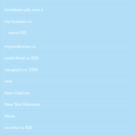
mostbets-uzb.com z
my-busines.ru
ancor100
mycardbonus.ru
nashclimat.ru 500
nauglayh.ru 1000
new
New Casinos
New Slot Releases
News
nii-etno.ru 500