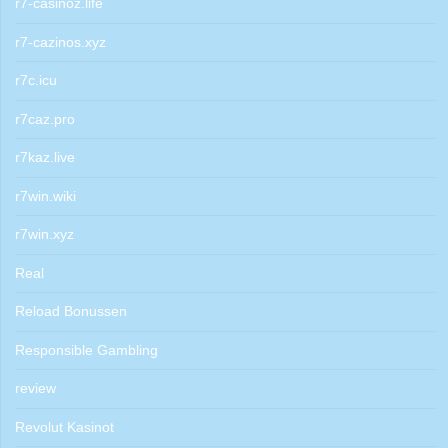
r7-casinoz.life
r7-cazinos.xyz
r7c.icu
r7caz.pro
r7kaz.live
r7win.wiki
r7win.xyz
Real
Reload Bonussen
Responsible Gambling
review
Revolut Kasinot