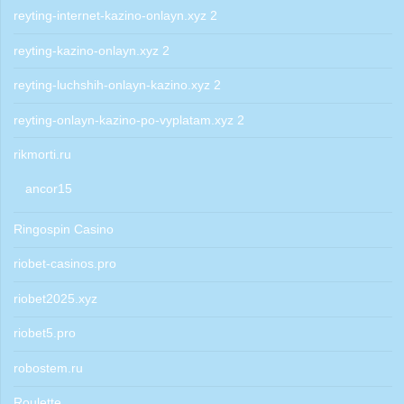
reyting-internet-kazino-onlayn.xyz 2
reyting-kazino-onlayn.xyz 2
reyting-luchshih-onlayn-kazino.xyz 2
reyting-onlayn-kazino-po-vyplatam.xyz 2
rikmorti.ru
ancor15
Ringospin Casino
riobet-casinos.pro
riobet2025.xyz
riobet5.pro
robostem.ru
Roulette