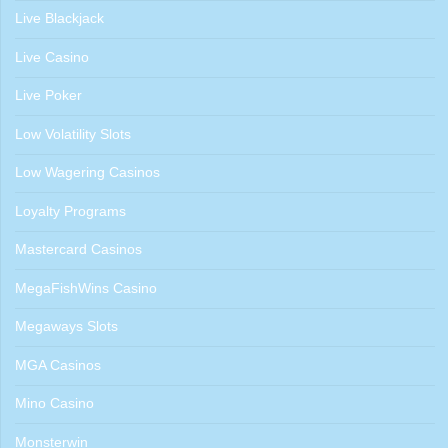
Live Blackjack
Live Casino
Live Poker
Low Volatility Slots
Low Wagering Casinos
Loyalty Programs
Mastercard Casinos
MegaFishWins Casino
Megaways Slots
MGA Casinos
Mino Casino
Monsterwin