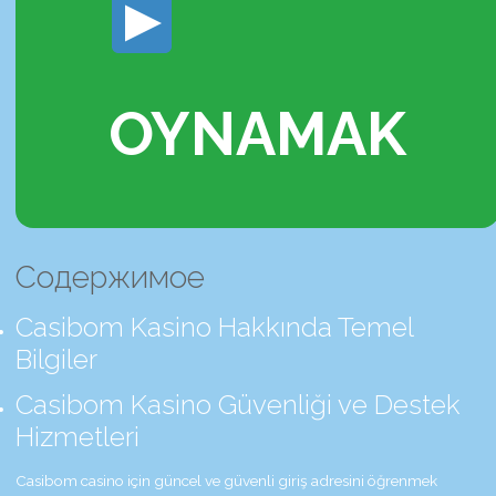
OYNAMAK
Содержимое
Casibom Kasino Hakkında Temel
Bilgiler
Casibom Kasino Güvenliği ve Destek
Hizmetleri
Casibom casino için güncel ve güvenli giriş adresini öğrenmek