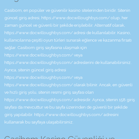
Casibom, en popüler ve güvenilir kasino sitelerinden biridir. Sitenin
güncel giriş adresi, https://www.docwilloughbys.com/ olup, her
zaman güncel ve güvenli bir şekilde erişilebilir. Alternatif olarak,
https://www.docwilloughbys.com/ adresi de kullanılabilir. Kasino,
kullanıcılarına çeşitli oyun türleri sunarak eğlence ve kazanma fırsatı
sağlar. Casibom giriş sayfasına ulaşmak için
https://www.docwilloughbys.com/ veya
https://www.docwilloughbys.com/ adreslerini de kullanabilirsiniz.
Ayrıca, sitenin güncel giriş adresi
https://www.docwilloughbys.com/ veya
https://www.docwilloughbys.com/ olarak bilinir. Ancak, en güvenli
ve hızlı giriş yolu, sitenin resmi giriş sayfası olan
https://www.docwilloughbys.com/ adresidir. Ayrıca, sitenin 158 giriş
sayfası da mevcuttur ve bu sayfa üzerinden de güvenli bir şekilde
giriş yapılabilir. https://www.docwilloughbys.com/ adresini
kullanarak bu sayfaya ulaşabilirsiniz.