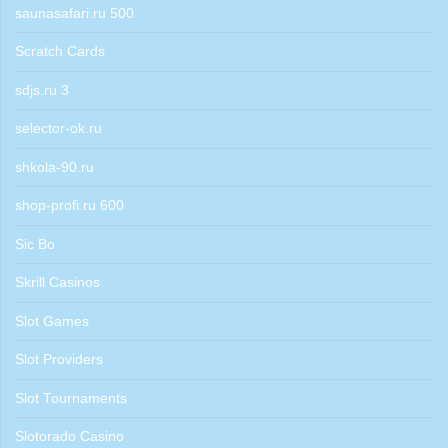
saunasafari.ru 500
Scratch Cards
sdjs.ru 3
selector-ok.ru
shkola-90.ru
shop-profi.ru 600
Sic Bo
Skrill Casinos
Slot Games
Slot Providers
Slot Tournaments
Slotorado Casino