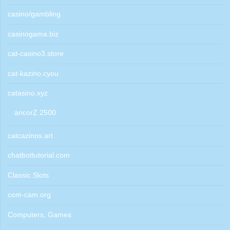
casino/gambling
casinogama.biz
cat-casino3.store
cat-kazino.cyou
catasino.xyz
ancorZ 2500
catcazinos.art
chatbottutorial.com
Classic Slots
com-cam.org
Computers, Games