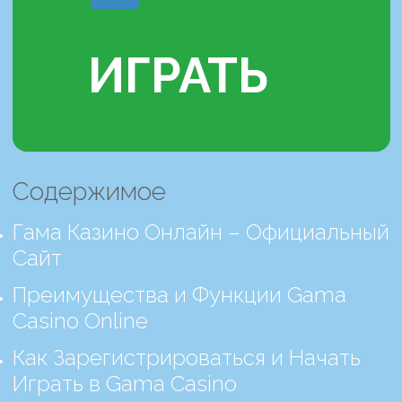
ИГРАТЬ
Содержимое
Гама Казино Онлайн – Официальный
Сайт
Преимущества и Функции Gama
Casino Online
Как Зарегистрироваться и Начать
Играть в Gama Casino