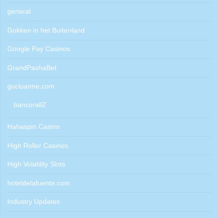
general
Gokken in het Buitenland
Google Pay Casinos
GrandPashaBet
gucluanne.com
bancorallZ
Hahaspin Casino
High Roller Casinos
High Volatility Slots
hoteldelafuente.com
Industry Updates