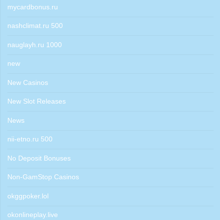
mycardbonus.ru
nashclimat.ru 500
nauglayh.ru 1000
new
New Casinos
New Slot Releases
News
nii-etno.ru 500
No Deposit Bonuses
Non-GamStop Casinos
okggpoker.lol
okonlineplay.live