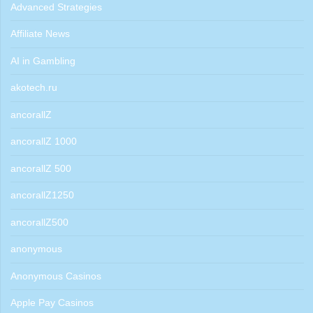
Advanced Strategies
Affiliate News
AI in Gambling
akotech.ru
ancorallZ
ancorallZ 1000
ancorallZ 500
ancorallZ1250
ancorallZ500
anonymous
Anonymous Casinos
Apple Pay Casinos