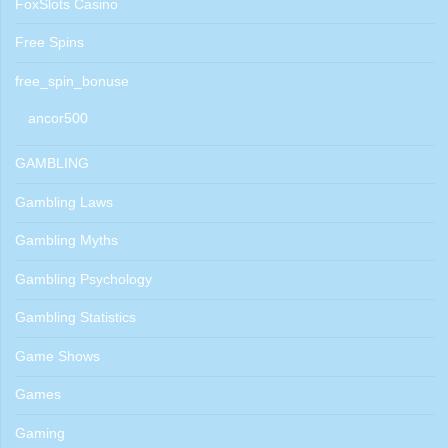
FoxSlots Casino
Free Spins
free_spin_bonuse
ancor500
GAMBLING
Gambling Laws
Gambling Myths
Gambling Psychology
Gambling Statistics
Game Shows
Games
Gaming