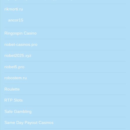
rikmorti.ru
ancor15
Ringospin Casino
riobet-casinos.pro
riobet2025.xyz
riobet5.pro
robostem.ru
Roulette
RTP Slots
Safe Gambling
Same Day Payout Casinos