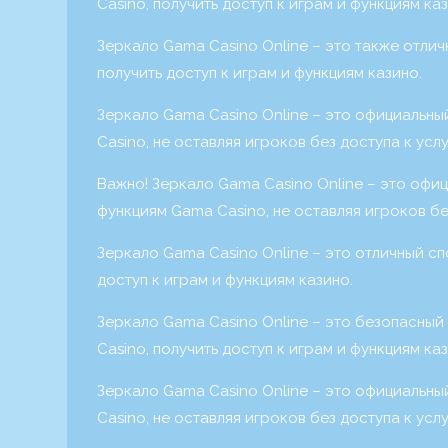
Casino, получить доступ к играм и функциям каз
Зеркало Gama Casino Online – это также отлич
получить доступ к играм и функциям казино.
Зеркало Gama Casino Online – это официальны
Casino, не оставляя игроков без доступа к ус
Важно! Зеркало Gama Casino Online – это офи
функциям Gama Casino, не оставляя игроков бе
Зеркало Gama Casino Online – это отличный сп
доступ к играм и функциям казино.
Зеркало Gama Casino Online – это безопасный
Casino, получить доступ к играм и функциям каз
Зеркало Gama Casino Online – это официальны
Casino, не оставляя игроков без доступа к ус