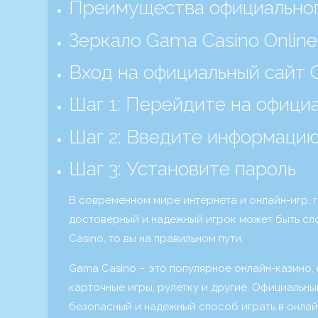
Преимущества официального
Зеркало Gama Casino Online
Вход на официальный сайт 
Шаг 1: Перейдите на официа
Шаг 2: Введите информацию
Шаг 3: Установите пароль
В современном мире интернета и онлайн-игр, 
достоверный и надежный игрок может быть сл
Casino, то вы на правильном пути.
Gama Casino – это популярное онлайн-казино,
карточные игры, рулетку и другие. Официальны
безопасный и надежный способ играть в онлай