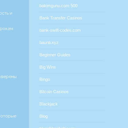
bakimgunu.com 500
ость и
Bank Transfer Casinos
грокам
bank-swift-codes.com
baunti.xyz
Beginner Guides
Big Wins
 уверены
Bingo
Bitcoin Casinos
Blackjack
 которые
Blog