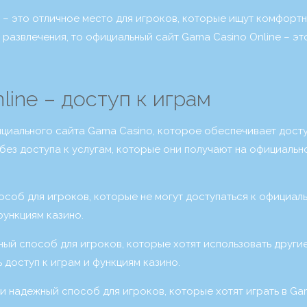
e – это отличное место для игроков, которые ищут комфорт
развлечения, то официальный сайт Gama Casino Online – это
line – доступ к играм
ициального сайта Gama Casino, которое обеспечивает досту
 без доступа к услугам, которые они получают на официальн
особ для игроков, которые не могут доступаться к официал
функциям казино.
ный способ для игроков, которые хотят использовать други
доступ к играм и функциям казино.
 и надежный способ для игроков, которые хотят играть в G