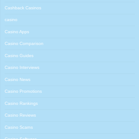
Cashback Casinos
casino
Casino Apps
Casino Comparison
Casino Guides
Casino Interviews
Casino News
Casino Promotions
Casino Rankings
Casino Reviews
Casino Scams