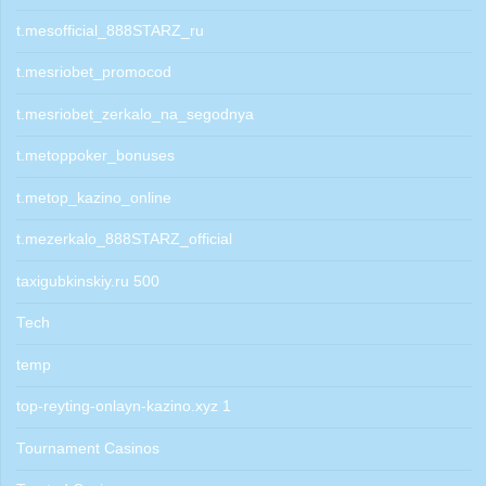
t.mesofficial_888STARZ_ru
t.mesriobet_promocod
t.mesriobet_zerkalo_na_segodnya
t.metoppoker_bonuses
t.metop_kazino_online
t.mezerkalo_888STARZ_official
taxigubkinskiy.ru 500
Tech
temp
top-reyting-onlayn-kazino.xyz 1
Tournament Casinos