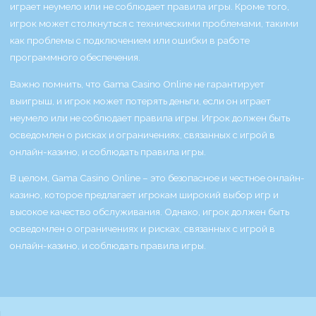
играет неумело или не соблюдает правила игры. Кроме того,
игрок может столкнуться с техническими проблемами, такими
как проблемы с подключением или ошибки в работе
программного обеспечения.
Важно помнить, что Gama Casino Online не гарантирует
выигрыш, и игрок может потерять деньги, если он играет
неумело или не соблюдает правила игры. Игрок должен быть
осведомлен о рисках и ограничениях, связанных с игрой в
онлайн-казино, и соблюдать правила игры.
В целом, Gama Casino Online – это безопасное и честное онлайн-
казино, которое предлагает игрокам широкий выбор игр и
высокое качество обслуживания. Однако, игрок должен быть
осведомлен о ограничениях и рисках, связанных с игрой в
онлайн-казино, и соблюдать правила игры.