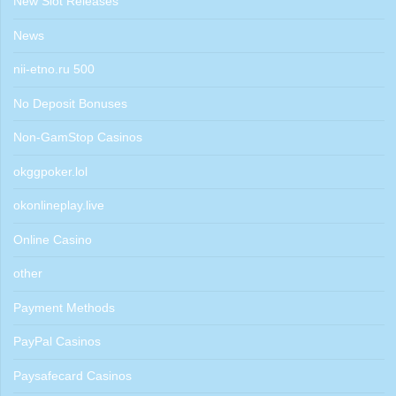
New Slot Releases
News
nii-etno.ru 500
No Deposit Bonuses
Non-GamStop Casinos
okggpoker.lol
okonlineplay.live
Online Casino
other
Payment Methods
PayPal Casinos
Paysafecard Casinos