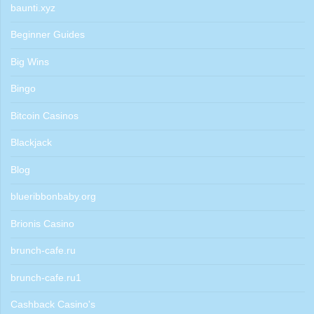
baunti.xyz
Beginner Guides
Big Wins
Bingo
Bitcoin Casinos
Blackjack
Blog
blueribbonbaby.org
Brionis Casino
brunch-cafe.ru
brunch-cafe.ru1
Cashback Casino's