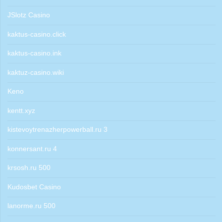
JSlotz Casino
kaktus-casino.click
kaktus-casino.ink
kaktuz-casino.wiki
Keno
kentt.xyz
kistevoytrenazherpowerball.ru 3
konnersant.ru 4
krsosh.ru 500
Kudosbet Casino
lanorme.ru 500