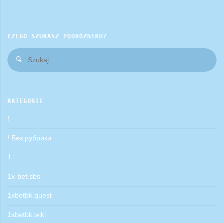
CZEGO SZUKASZ PODRÓŻNIKU?
Sz
Szukaj
KATEGORIE
!
! Без рубрики
1
1x-bet.sbs
1xbetbk.quest
1xbetbk.wiki