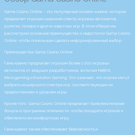
Gama Casino Online – это популярный онлайн-казино, которое
предлагает игрокам широкий спектр игровых автоматов,
рулетки, покера и других азартных игр. В этом обзоре мы
рассмотрим основные преимущества и недостатки Gama Casino
Online, чтобы помочь вам сделать информированный выбор.
Преимущества Gama Casino Online:
Гама казино предлагает игрокам более 1 000 игровых
автоматов от ведущих разработчиков, включая NetEnt,
Microgaming и Evolution Gaming. Это означает, что игроки могут
выбрать из широкого спектра игр, соответствующих их
предпочтениям и уровням игры.
Кроме того, Gama Casino Online предлагает привлекательные
бонусы и программы лояльности, чтобы поощрять игроков и
обеспечить им комфортную игру.
Гама казино также обеспечивает безопасность и