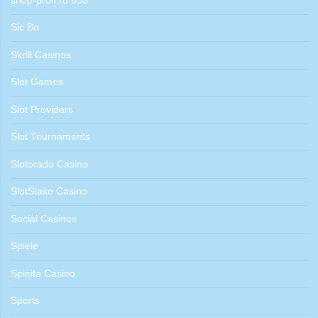
shop-profi.ru 600
Sic Bo
Skrill Casinos
Slot Games
Slot Providers
Slot Tournaments
Slotorado Casino
SlotStake Casino
Social Casinos
Spiele
Spinita Casino
Sports