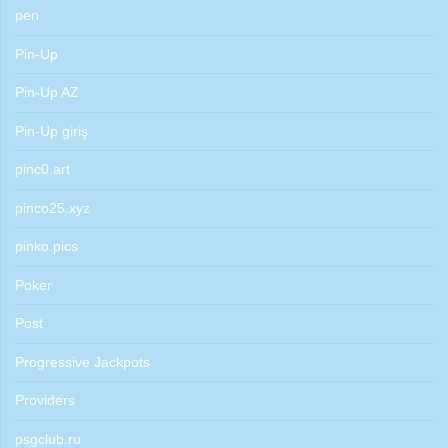
pen
Pin-Up
Pin-Up AZ
Pin-Up giriş
pinc0.art
pinco25.xyz
pinko.pics
Poker
Post
Progressive Jackpots
Providers
psgclub.ru