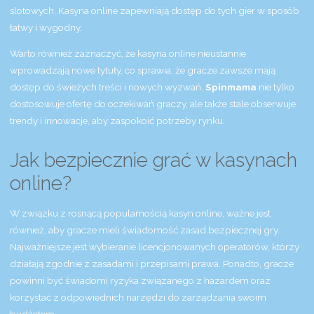
slotowych. Kasyna online zapewniają dostęp do tych gier w sposób
łatwy i wygodny.
Warto również zaznaczyć, że kasyna online nieustannie
wprowadzają nowe tytuły, co sprawia, że gracze zawsze mają
dostęp do świeżych treści i nowych wyzwań.
Spinmama
nie tylko
dostosowuje ofertę do oczekiwań graczy, ale także stale obserwuje
trendy i innowacje, aby zaspokoić potrzeby rynku.
Jak bezpiecznie grać w kasynach
online?
W związku z rosnącą popularnością kasyn online, ważne jest
również, aby gracze mieli świadomość zasad bezpiecznej gry.
Najważniejsze jest wybieranie licencjonowanych operatorów, którzy
działają zgodnie z zasadami i przepisami prawa. Ponadto, gracze
powinni być świadomi ryzyka związanego z hazardem oraz
korzystać z odpowiednich narzędzi do zarządzania swoim