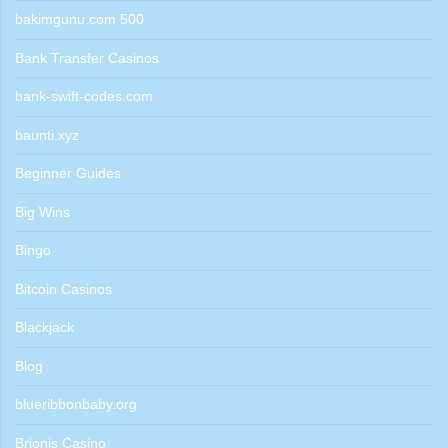
bakimgunu.com 500
Bank Transfer Casinos
bank-swift-codes.com
baunti.xyz
Beginner Guides
Big Wins
Bingo
Bitcoin Casinos
Blackjack
Blog
blueribbonbaby.org
Brionis Casino