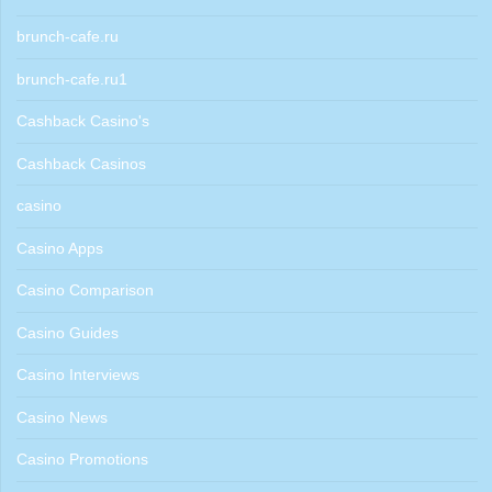
brunch-cafe.ru
brunch-cafe.ru1
Cashback Casino's
Cashback Casinos
casino
Casino Apps
Casino Comparison
Casino Guides
Casino Interviews
Casino News
Casino Promotions