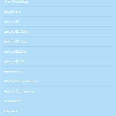
AI in Gambling
akotech.ru
ancorallZ
ancorallZ 1000
ancorallZ 500
ancorallZ1250
ancorallZ500
anonymous
Anonymous Casinos
Apple Pay Casinos
Avocasino
Baccarat