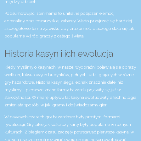
międzyludzkich.
Podsumowując,
spinmama
to unikalne połączenie emocji,
adrenaliny oraz towarzyskiej zabawy. Warto przyjrzeć się bardziej
szczegółowo temu zjawisku, aby zrozumieć, dlaczego stało się tak
popularne wśród graczy z całego świata.
Historia kasyn i ich ewolucja
Kiedy myślimy o kasynach, w naszej wyobraźni pojawiają się obrazy
wielkich, luksusowych budynków, pełnych ludzi grających w różne
gry hazardowe. Historia kasyn sięga jednak znacznie dalej niż
myślimy – pierwsze znane formy hazardu pojawiły się już w
starożytności. W miarę upływu lat kasyna ewoluowały, a technologia
zmieniała sposób, w jaki gramy i doświadczamy gier.
W dawnych czasach gry hazardowe były prostymi formami
rywalizacji. Gry takie jak kości czy karty były popularne w różnych
kulturach. Z biegiem czasu zaczęły powstawać pierwsze kasyna, w
których gracze mogli rozwijać swoje umiejętności i ewoluować