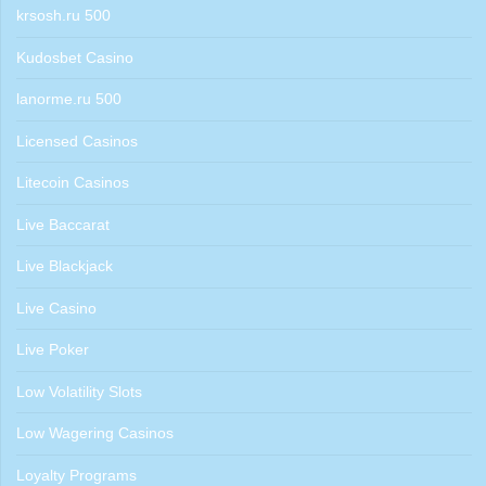
krsosh.ru 500
Kudosbet Casino
lanorme.ru 500
Licensed Casinos
Litecoin Casinos
Live Baccarat
Live Blackjack
Live Casino
Live Poker
Low Volatility Slots
Low Wagering Casinos
Loyalty Programs