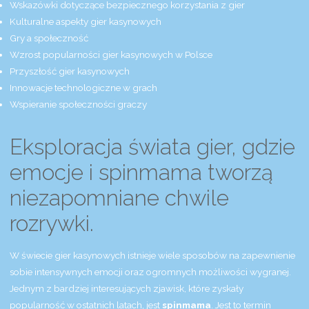
Wskazówki dotyczące bezpiecznego korzystania z gier
Kulturalne aspekty gier kasynowych
Gry a społeczność
Wzrost popularności gier kasynowych w Polsce
Przyszłość gier kasynowych
Innowacje technologiczne w grach
Wspieranie społeczności graczy
Eksploracja świata gier, gdzie
emocje i spinmama tworzą
niezapomniane chwile
rozrywki.
W świecie gier kasynowych istnieje wiele sposobów na zapewnienie
sobie intensywnych emocji oraz ogromnych możliwości wygranej.
Jednym z bardziej interesujących zjawisk, które zyskały
popularność w ostatnich latach, jest
spinmama
. Jest to termin