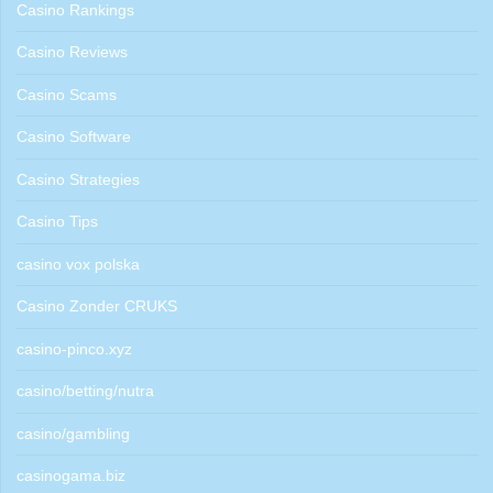
Casino Rankings
Casino Reviews
Casino Scams
Casino Software
Casino Strategies
Casino Tips
casino vox polska
Casino Zonder CRUKS
casino-pinco.xyz
casino/betting/nutra
casino/gambling
casinogama.biz