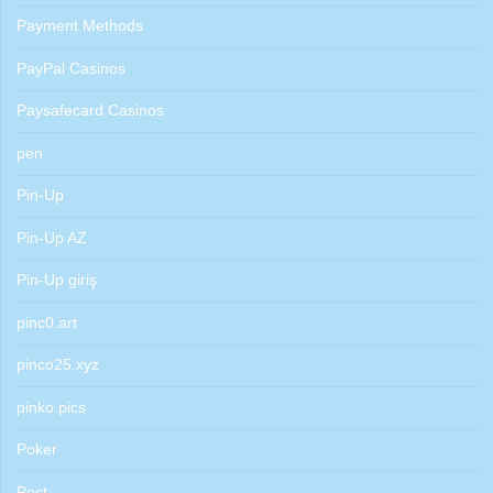
Payment Methods
PayPal Casinos
Paysafecard Casinos
pen
Pin-Up
Pin-Up AZ
Pin-Up giriş
pinc0.art
pinco25.xyz
pinko.pics
Poker
Post