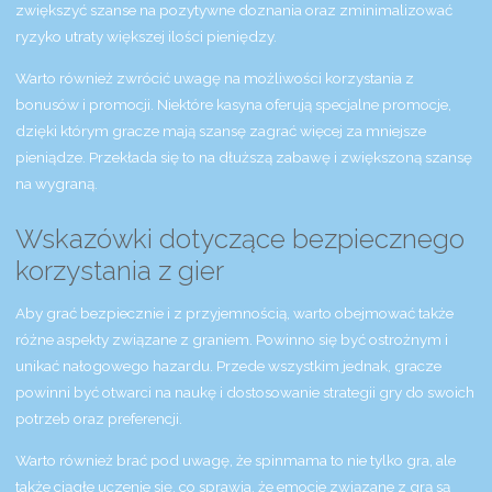
zwiększyć szanse na pozytywne doznania oraz zminimalizować
ryzyko utraty większej ilości pieniędzy.
Warto również zwrócić uwagę na możliwości korzystania z
bonusów i promocji. Niektóre kasyna oferują specjalne promocje,
dzięki którym gracze mają szansę zagrać więcej za mniejsze
pieniądze. Przekłada się to na dłuższą zabawę i zwiększoną szansę
na wygraną.
Wskazówki dotyczące bezpiecznego
korzystania z gier
Aby grać bezpiecznie i z przyjemnością, warto obejmować także
różne aspekty związane z graniem. Powinno się być ostrożnym i
unikać nałogowego hazardu. Przede wszystkim jednak, gracze
powinni być otwarci na naukę i dostosowanie strategii gry do swoich
potrzeb oraz preferencji.
Warto również brać pod uwagę, że spinmama to nie tylko gra, ale
także ciągłe uczenie się, co sprawia, że emocje związane z grą są