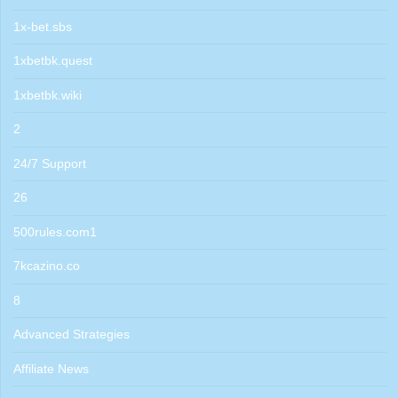
1x-bet.sbs
1xbetbk.quest
1xbetbk.wiki
2
24/7 Support
26
500rules.com1
7kcazino.co
8
Advanced Strategies
Affiliate News