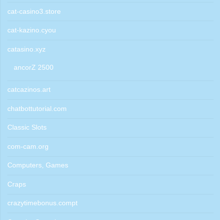
cat-casino3.store
cat-kazino.cyou
catasino.xyz
ancorZ 2500
catcazinos.art
chatbottutorial.com
Classic Slots
com-cam.org
Computers, Games
Craps
crazytimebonus.compt