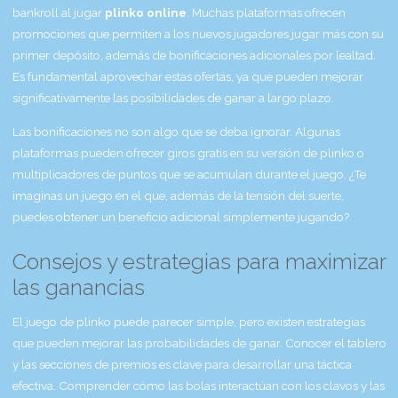
bankroll al jugar
plinko online
. Muchas plataformas ofrecen
promociones que permiten a los nuevos jugadores jugar más con su
primer depósito, además de bonificaciones adicionales por lealtad.
Es fundamental aprovechar estas ofertas, ya que pueden mejorar
significativamente las posibilidades de ganar a largo plazo.
Las bonificaciones no son algo que se deba ignorar. Algunas
plataformas pueden ofrecer giros gratis en su versión de plinko o
multiplicadores de puntos que se acumulan durante el juego. ¿Te
imaginas un juego en el que, además de la tensión del suerte,
puedes obtener un beneficio adicional simplemente jugando?
Consejos y estrategias para maximizar
las ganancias
El juego de plinko puede parecer simple, pero existen estrategias
que pueden mejorar las probabilidades de ganar. Conocer el tablero
y las secciones de premios es clave para desarrollar una táctica
efectiva. Comprender cómo las bolas interactúan con los clavos y las