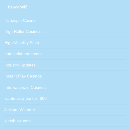
bancorallZ
Hahaspin Casino
High Roller Casinos
High Volatility Slots
hoteldelafuente.com
Industry Updates
Instant Play Casinos
Internationale Casino's
ivanteevka-park.ru 600
Jackpot Winners
jeetsbuzz.com