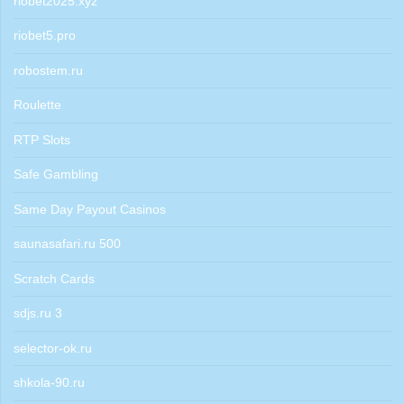
riobet2025.xyz
riobet5.pro
robostem.ru
Roulette
RTP Slots
Safe Gambling
Same Day Payout Casinos
saunasafari.ru 500
Scratch Cards
sdjs.ru 3
selector-ok.ru
shkola-90.ru