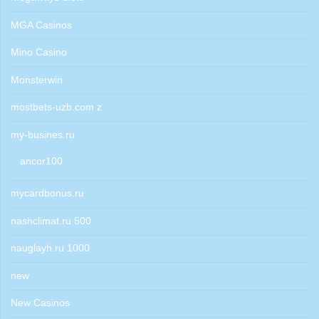
MGA Casinos
Mino Casino
Monsterwin
mostbets-uzb.com z
my-busines.ru
ancor100
mycardbonus.ru
nashclimat.ru 500
nauglayh.ru 1000
new
New Casinos