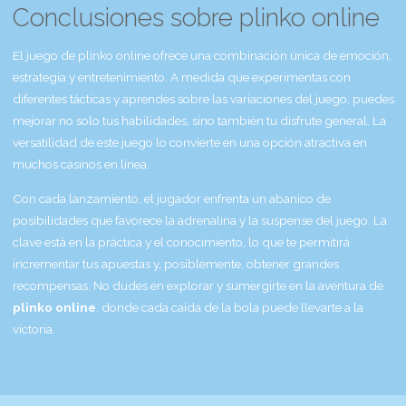
Conclusiones sobre plinko online
El juego de plinko online ofrece una combinación única de emoción,
estrategia y entretenimiento. A medida que experimentas con
diferentes tácticas y aprendes sobre las variaciones del juego, puedes
mejorar no solo tus habilidades, sino también tu disfrute general. La
versatilidad de este juego lo convierte en una opción atractiva en
muchos casinos en línea.
Con cada lanzamiento, el jugador enfrenta un abanico de
posibilidades que favorece la adrenalina y la suspense del juego. La
clave está en la práctica y el conocimiento, lo que te permitirá
incrementar tus apuestas y, posiblemente, obtener grandes
recompensas. No dudes en explorar y sumergirte en la aventura de
plinko online
, donde cada caída de la bola puede llevarte a la
victoria.