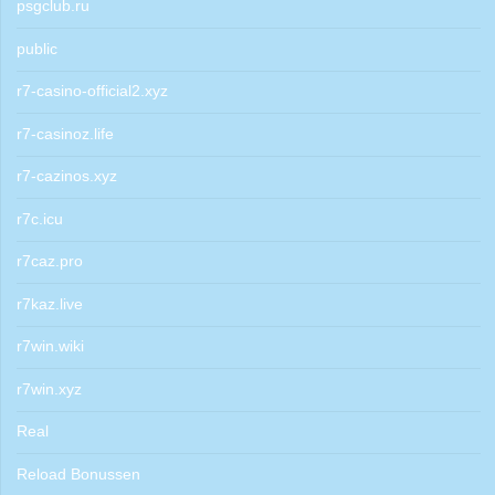
psgclub.ru
public
r7-casino-official2.xyz
r7-casinoz.life
r7-cazinos.xyz
r7c.icu
r7caz.pro
r7kaz.live
r7win.wiki
r7win.xyz
Real
Reload Bonussen