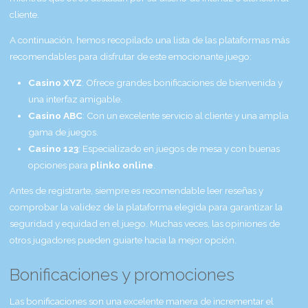
cliente.
A continuación, hemos recopilado una lista de las plataformas más
recomendables para disfrutar de este emocionante juego:
Casino XYZ
: Ofrece grandes bonificaciones de bienvenida y
una interfaz amigable.
Casino ABC
: Con un excelente servicio al cliente y una amplia
gama de juegos.
Casino 123
: Especializado en juegos de mesa y con buenas
opciones para
plinko online
.
Antes de registrarte, siempre es recomendable leer reseñas y
comprobar la validez de la plataforma elegida para garantizar la
seguridad y equidad en el juego. Muchas veces, las opiniones de
otros jugadores pueden guiarte hacia la mejor opción.
Bonificaciones y promociones
Las bonificaciones son una excelente manera de incrementar el