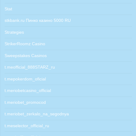
Stat
stkbank.ru Пинко казино 5000 RU
Strategies
StrikerRoomz Casino
Sweepstakes Casinos
t.meofficial_888STARZ_ru
t.mepokerdom_oficial
t.meriobetcasino_official
t.meriobet_promocod
t.meriobet_zerkalo_na_segodnya
t.meselector_official_ru