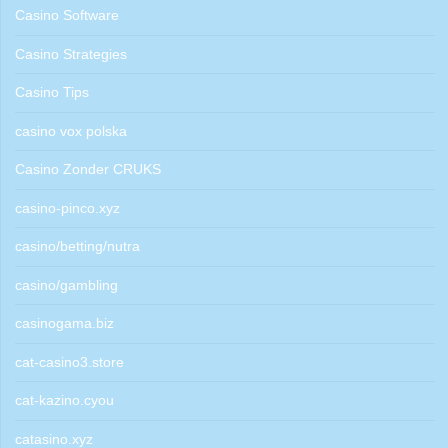
Casino Software
Casino Strategies
Casino Tips
casino vox polska
Casino Zonder CRUKS
casino-pinco.xyz
casino/betting/nutra
casino/gambling
casinogama.biz
cat-casino3.store
cat-kazino.cyou
catasino.xyz