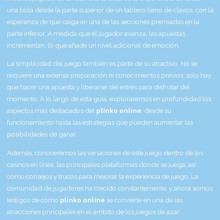
una bola desde la parte superior de un tablero lleno de clavos, con la
esperanza de que caiga en una de las secciones premiadas en la
parte inferior. A medida que el jugador avanza, las apuestas
incrementan, lo que añade un nivel adicional de emoción.
La simplicidad del juego también es parte de su atractivo. No se
requiere una extensa preparación ni conocimientos previos; solo hay
que hacer una apuesta y liberarse del estrés para disfrutar del
momento. A lo largo de esta guía, exploraremos en profundidad los
aspectos más destacados del
plinko online
, desde su
funcionamiento hasta las estrategias que pueden aumentar las
posibilidades de ganar.
Además, conoceremos las variaciones de este juego dentro de los
casinos en línea, las principales plataformas donde se juega, así
como consejos y trucos para mejorar la experiencia de juego. La
comunidad de jugadores ha crecido constantemente, y ahora somos
testigos de cómo
plinko online
se convierte en una de las
atracciones principales en el ámbito de los juegos de azar.