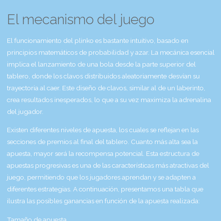
El mecanismo del juego
El funcionamiento del plinko es bastante intuitivo, basado en
principios matemáticos de probabilidad y azar. La mecánica esencial
implica el lanzamiento de una bola desde la parte superior del
tablero, donde los clavos distribuidos aleatoriamente desvían su
trayectoria al caer. Este diseño de clavos, similar al de un laberinto,
crea resultados inesperados, lo que a su vez maximiza la adrenalina
del jugador.
Existen diferentes niveles de apuesta, los cuales se reflejan en las
secciones de premios al final del tablero. Cuanto más alta sea la
apuesta, mayor será la recompensa potencial. Esta estructura de
apuestas progresivas es una de las características más atractivas del
juego, permitiendo que los jugadores aprendan y se adapten a
diferentes estrategias. A continuación, presentamos una tabla que
ilustra las posibles ganancias en función de la apuesta realizada:
Tamaño de apuesta