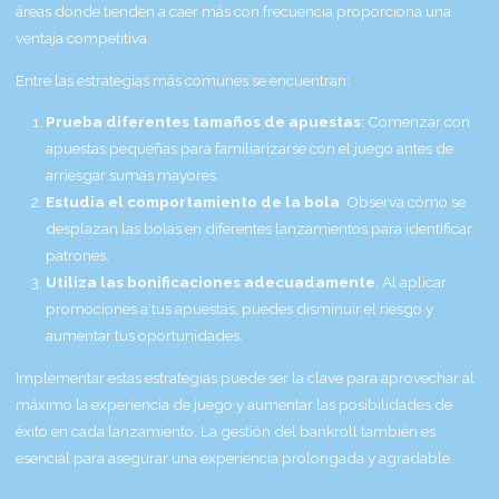
áreas donde tienden a caer más con frecuencia proporciona una
ventaja competitiva.
Entre las estrategias más comunes se encuentran:
Prueba diferentes tamaños de apuestas
: Comenzar con
apuestas pequeñas para familiarizarse con el juego antes de
arriesgar sumas mayores.
Estudia el comportamiento de la bola
: Observa cómo se
desplazan las bolas en diferentes lanzamientos para identificar
patrones.
Utiliza las bonificaciones adecuadamente
: Al aplicar
promociones a tus apuestas, puedes disminuir el riesgo y
aumentar tus oportunidades.
Implementar estas estrategias puede ser la clave para aprovechar al
máximo la experiencia de juego y aumentar las posibilidades de
éxito en cada lanzamiento. La gestión del bankroll también es
esencial para asegurar una experiencia prolongada y agradable.