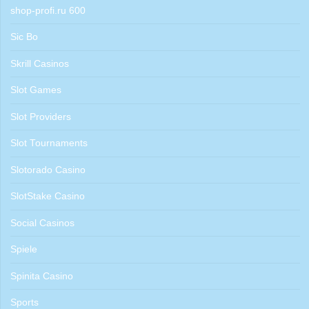
shop-profi.ru 600
Sic Bo
Skrill Casinos
Slot Games
Slot Providers
Slot Tournaments
Slotorado Casino
SlotStake Casino
Social Casinos
Spiele
Spinita Casino
Sports