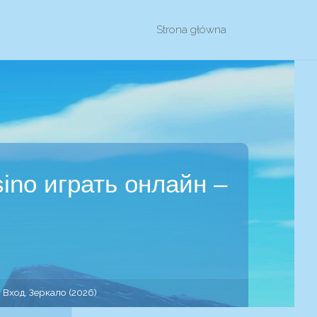
Przejdź
Strona główna
do
treści
ino играть онлайн –
 Вход, Зеркало (2026)