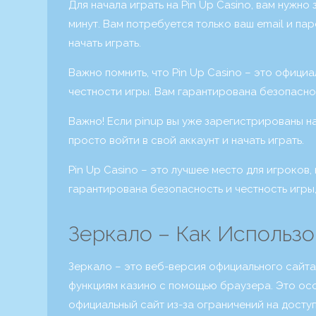
Для начала играть на Pin Up Casino, вам нужн
минут. Вам потребуется только ваш email и пар
начать играть.
Важно помнить, что Pin Up Casino – это офици
честности игры. Вам гарантирована безопаснос
Важно! Если
pinup
вы уже зарегистрированы на
просто войти в свой аккаунт и начать играть.
Pin Up Casino – это лучшее место для игроков
гарантирована безопасность и честность игры
Зеркало – Как Использо
Зеркало – это веб-версия официального сайта 
функциям казино с помощью браузера. Это осо
официальный сайт из-за ограничений на доступ