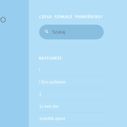
no
CZEGO SZUKASZ PODRÓŻNIKU?
Szukaj:
Szukaj
KATEGORIE
!
! Без рубрики
1
1x-bet.sbs
1xbetbk.quest