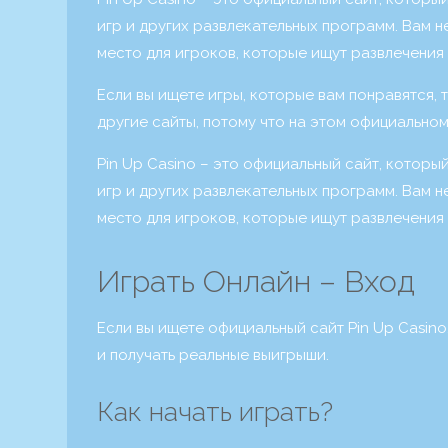
игр и других развлекательных программ. Вам не
место для игроков, которые ищут развлечения
Если вы ищете игры, которые вам понравятся, т
другие сайты, потому что на этом официальном
Pin Up Casino – это официальный сайт, котор
игр и других развлекательных программ. Вам не
место для игроков, которые ищут развлечения
Играть Онлайн – Вход
Если вы ищете официальный сайт Pin Up Casino
и получать реальные выигрыши.
Как начать играть?