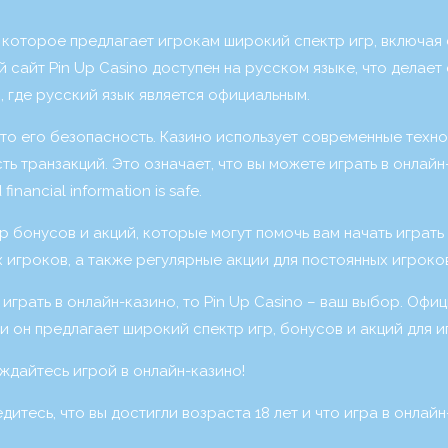
, которое предлагает игрокам широкий спектр игр, включая 
 сайт Pin Up Casino доступен на русском языке, что делает 
, где русский язык является официальным.
это его безопасность. Казино использует современные техн
ь транзакций. Это означает, что вы можете играть в онлайн
inancial information is safe.
р бонусов и акций, которые могут помочь вам начать играть
 игроков, а также регулярные акции для постоянных игроко
грать в онлайн-казино, то Pin Up Casino – ваш выбор. Офи
 и он предлагает широкий спектр игр, бонусов и акций для и
аждайтесь игрой в онлайн-казино!
дитесь, что вы достигли возраста 18 лет и что игра в онлай