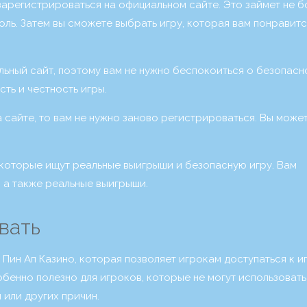
о зарегистрироваться на официальном сайте. Это займет не б
оль. Затем вы сможете выбрать игру, которая вам понравитс
альный сайт, поэтому вам не нужно беспокоиться о безопасн
ть и честность игры.
 сайте, то вам не нужно заново регистрироваться. Вы може
, которые ищут реальные выигрыши и безопасную игру. Вам
, а также реальные выигрыши.
вать
Пин Ап Казино, которая позволяет игрокам доступаться к и
бенно полезно для игроков, которые не могут использовать
 или других причин.