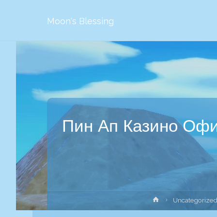
Moon's Blessing
Пин Ап Казино Офиц
Strona
Uncategorize
główna