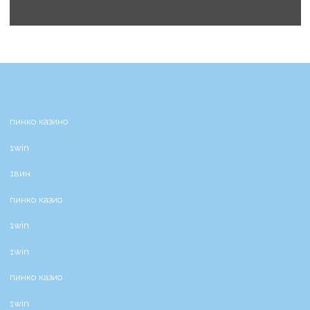
Read More
wildsino casino
wildsino portugal
wild sino casino
wildsino casino italia
wildsino casino
пинко казино
1win
1вин
пинко казио
1win
1win
пинко казио
1win