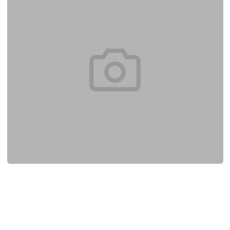
Kierrätysvaatimukset Beazt Casinolla
Selitettynä
Beazt Casino on yksi suosituimmista online-kasinoista, joka tarjoaa
pelaajilleen laajan valikoiman pelejä sekä houkuttelevia bonuksia.