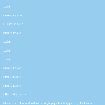
1win
пинко казино
Пинко казино
пинко казио
1win
1win
1win
пинко казио
пинко казио
пинко казио
utländska casino
Mobilní aplikace Mostbet poskytuje pohodlný přístup ke hrám i