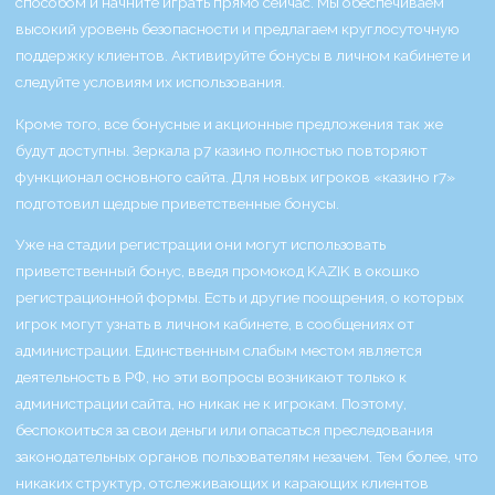
способом и начните играть прямо сейчас. Мы обеспечиваем
высокий уровень безопасности и предлагаем круглосуточную
поддержку клиентов. Активируйте бонусы в личном кабинете и
следуйте условиям их использования.
Кроме того, все бонусные и акционные предложения так же
будут доступны. Зеркала р7 казино полностью повторяют
функционал основного сайта. Для новых игроков «казино r7»
подготовил щедрые приветственные бонусы.
Уже на стадии регистрации они могут использовать
приветственный бонус, введя промокод KAZIK в окошко
регистрационной формы. Есть и другие поощрения, о которых
игрок могут узнать в личном кабинете, в сообщениях от
администрации. Единственным слабым местом является
деятельность в РФ, но эти вопросы возникают только к
администрации сайта, но никак не к игрокам. Поэтому,
беспокоиться за свои деньги или опасаться преследования
законодательных органов пользователям незачем. Тем более, что
никаких структур, отслеживающих и карающих клиентов