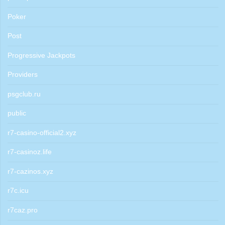
Poker
Post
Progressive Jackpots
Providers
psgclub.ru
public
r7-casino-official2.xyz
r7-casinoz.life
r7-cazinos.xyz
r7c.icu
r7caz.pro