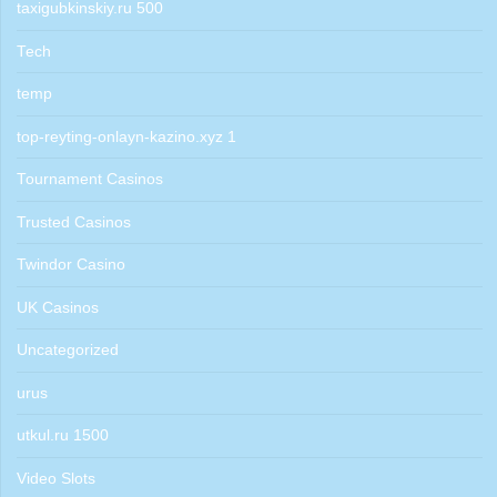
taxigubkinskiy.ru 500
Tech
temp
top-reyting-onlayn-kazino.xyz 1
Tournament Casinos
Trusted Casinos
Twindor Casino
UK Casinos
Uncategorized
urus
utkul.ru 1500
Video Slots