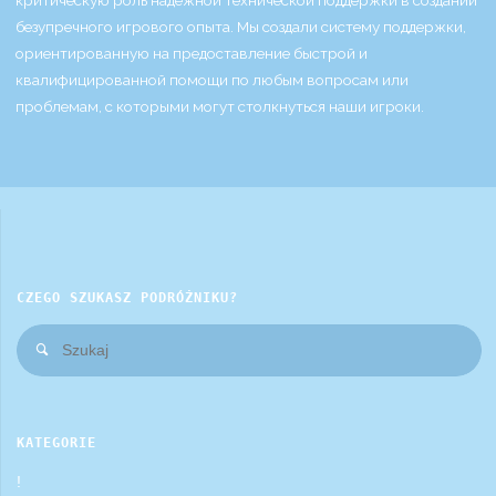
критическую роль надежной технической поддержки в создании
безупречного игрового опыта. Мы создали систему поддержки,
ориентированную на предоставление быстрой и
квалифицированной помощи по любым вопросам или
проблемам, с которыми могут столкнуться наши игроки.
CZEGO SZUKASZ PODRÓŻNIKU?
Sz
Szukaj
KATEGORIE
!