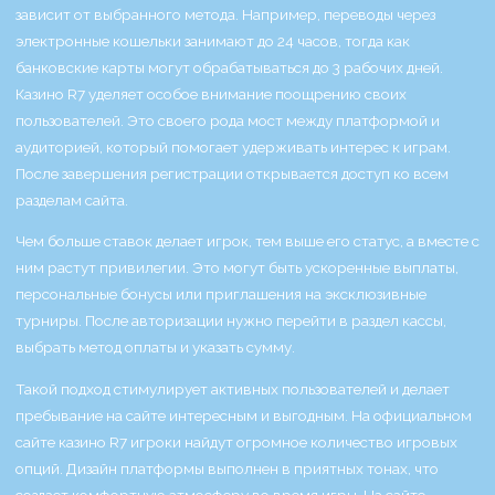
зависит от выбранного метода. Например, переводы через
электронные кошельки занимают до 24 часов, тогда как
банковские карты могут обрабатываться до 3 рабочих дней.
Казино R7 уделяет особое внимание поощрению своих
пользователей. Это своего рода мост между платформой и
аудиторией, который помогает удерживать интерес к играм.
После завершения регистрации открывается доступ ко всем
разделам сайта.
Чем больше ставок делает игрок, тем выше его статус, а вместе с
ним растут привилегии. Это могут быть ускоренные выплаты,
персональные бонусы или приглашения на эксклюзивные
турниры. После авторизации нужно перейти в раздел кассы,
выбрать метод оплаты и указать сумму.
Такой подход стимулирует активных пользователей и делает
пребывание на сайте интересным и выгодным. На официальном
сайте казино R7 игроки найдут огромное количество игровых
опций. Дизайн платформы выполнен в приятных тонах, что
создает комфортную атмосферу во время игры. На сайте