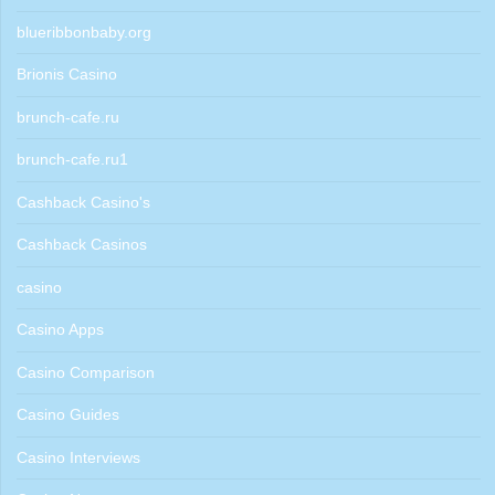
blueribbonbaby.org
Brionis Casino
brunch-cafe.ru
brunch-cafe.ru1
Cashback Casino's
Cashback Casinos
casino
Casino Apps
Casino Comparison
Casino Guides
Casino Interviews