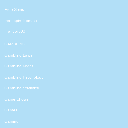
Free Spins
free_spin_bonuse
ancor500
GAMBLING
Gambling Laws
Gambling Myths
Gambling Psychology
Gambling Statistics
Game Shows
Games
Gaming