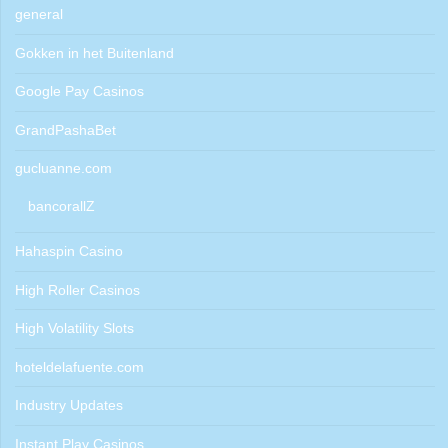
general
Gokken in het Buitenland
Google Pay Casinos
GrandPashaBet
gucluanne.com
bancorallZ
Hahaspin Casino
High Roller Casinos
High Volatility Slots
hoteldelafuente.com
Industry Updates
Instant Play Casinos