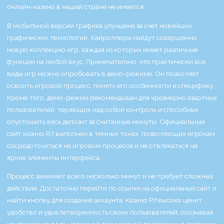
онлайн-казино в нашей стране не имеется.
В мобильной версии графика улучшена за счет новейших
графических технологий. Хайроллеры найдут совершенно
новую коллекцию игр, каждая из которых имеет различные
функции на любой вкус. Примечательно, что практически все
виды игр можно опробовать в демо-режиме. Он позволяет
освоить игровой процесс, понять его особенности и специфику.
Кроме того, демо-режим рекомендован для чрезмерно азартных
пользователей, теряющих над собой контроль и способных
опустошить весь депозит за считанные минуты. Официальный
сайт казино R7 выполнен в темных тонах, позволяющих игрокам
сосредоточиться на игровом процессе и не отвлекаться на
яркие элементы интерфейса.
Процесс занимает всего несколько минут и не требует сложных
действий. Достаточно перейти по ссылке на официальный сайт и
найти кнопку для создания аккаунта. Казино Р7 высоко ценит
удобство и удовлетворенность своих пользователей, осознавая