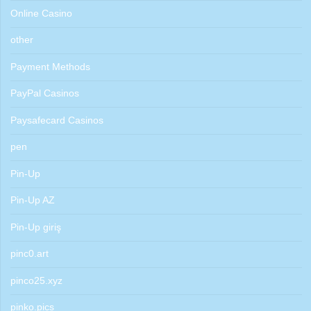
Online Casino
other
Payment Methods
PayPal Casinos
Paysafecard Casinos
pen
Pin-Up
Pin-Up AZ
Pin-Up giriş
pinc0.art
pinco25.xyz
pinko.pics