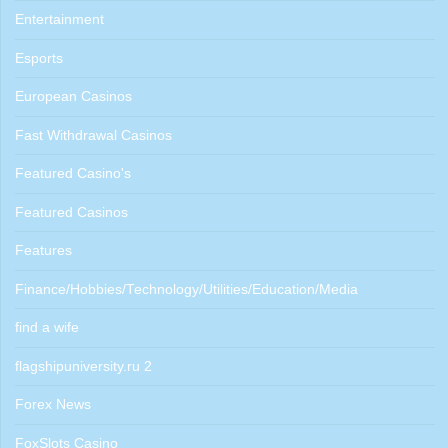
Entertainment
Esports
European Casinos
Fast Withdrawal Casinos
Featured Casino's
Featured Casinos
Features
Finance/Hobbies/Technology/Utilities/Education/Media
find a wife
flagshipuniversity.ru 2
Forex News
FoxSlots Casino