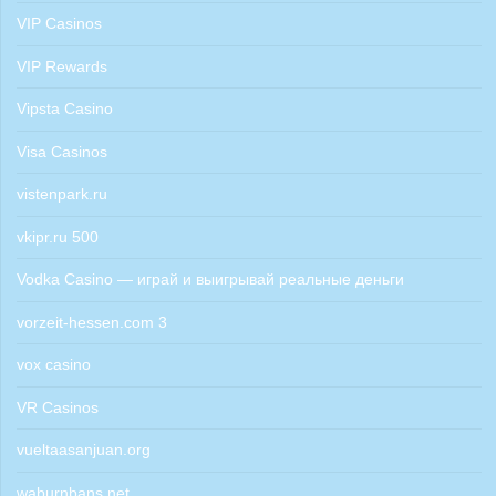
VIP Casinos
VIP Rewards
Vipsta Casino
Visa Casinos
vistenpark.ru
vkipr.ru 500
Vodka Casino — играй и выигрывай реальные деньги
vorzeit-hessen.com 3
vox casino
VR Casinos
vueltaasanjuan.org
waburnbans.net