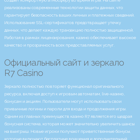
реализованы современные технологии защиты данных, что
гарантирует безопасность ваших личных и платежных сведений.
Использование SSL-сертификатов предотвращает утечку
данных, что делает каждую транзакцию полностью защищенной.
Работая в рамках лицензирования, казино обеспечивает высокое
качество и прозрачность всех предоставляемых услуг.
Официальный сайт и зеркало
R7 Casino
Зеркало полностью повторяет функционал оригинального
ресурса, включая доступ к игровым автоматам, live-казино,
бонусам и акциям. Пользователи могут использовать свои
привычные логины и пароли для входа и продолжения игры.
Одним из главных преимуществ казино R7 является его щедрая
бонусная система, которая может значительно увеличить шансы
на выигрыш. Новые игроки получают приветственные бонусы,
которые включают бесплатные вращения и дополнительный