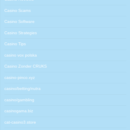
Casino Scams
Casino Software
Casino Strategies
Casino Tips
casino vox polska
Casino Zonder CRUKS
casino-pinco.xyz
casino/betting/nutra
casino/gambling
casinogama.biz
cat-casino3.store