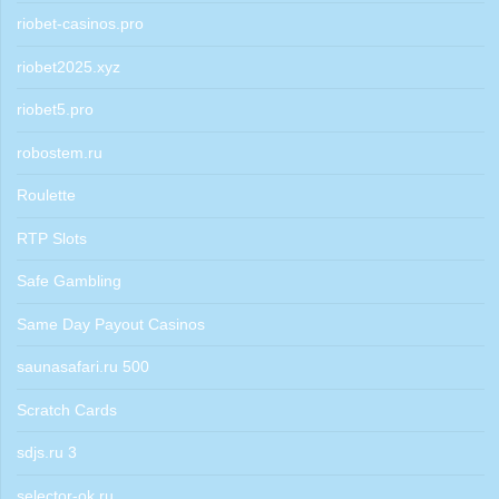
riobet-casinos.pro
riobet2025.xyz
riobet5.pro
robostem.ru
Roulette
RTP Slots
Safe Gambling
Same Day Payout Casinos
saunasafari.ru 500
Scratch Cards
sdjs.ru 3
selector-ok.ru