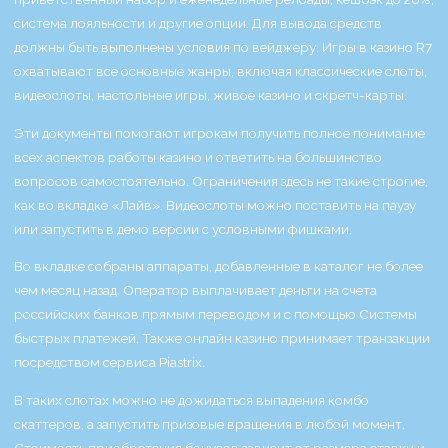
система лояльности и другие опции. Для вывода средств
должны быть выполнены условия по вейджеру. Игры в казино R7
охватывают все основные жанры, включая классические слоты,
видеослоты, настольные игры, живое казино и скретч-карты.
Эти документы помогают игрокам получить полное понимание
всех аспектов работы казино и ответить на большинство
вопросов самостоятельно. Ограничения здесь не такие строгие,
как во вкладке «Лайв». Видеослоты можно поставить на паузу
или запустить в демо версии с условными фишками.
Во вкладке собраны аппараты, добавленные в каталог не более
чем месяц назад. Оператор выплачивает деньги на счета
российских банков прямым переводом и с помощью Системы
быстрых платежей. Также онлайн казино принимает транзакции
посредством сервиса Piastrix.
В таких слотах можно не дожидаться выпадения комбо
скаттеров, а запустить призовые вращения в любой момент.
Стоимость приобретения бонусов зависит от размера ставки и