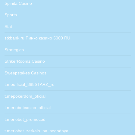
Spinita Casino
Sports
Stat
stkbank.ru Пинко казино 5000 RU
Strategies
StrikerRoomz Casino
Sweepstakes Casinos
t.meofficial_888STARZ_ru
t.mepokerdom_oficial
t.meriobetcasino_official
t.meriobet_promocod
t.meriobet_zerkalo_na_segodnya