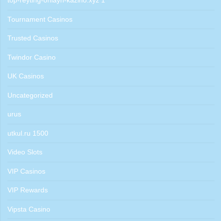
top-reyting-onlayn-kazino.xyz 1
Tournament Casinos
Trusted Casinos
Twindor Casino
UK Casinos
Uncategorized
urus
utkul.ru 1500
Video Slots
VIP Casinos
VIP Rewards
Vipsta Casino