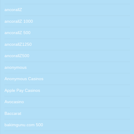
ancorallZ
ancorallZ 1000
ancorallZ 500
ancorallZ1250
ancorallZ500
anonymous
Anonymous Casinos
Apple Pay Casinos
Avocasino
Baccarat
bakimgunu.com 500