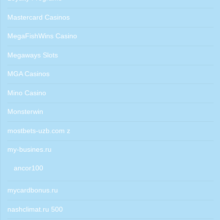
Mastercard Casinos
MegaFishWins Casino
Megaways Slots
MGA Casinos
Mino Casino
Monsterwin
mostbets-uzb.com z
my-busines.ru
ancor100
mycardbonus.ru
nashclimat.ru 500