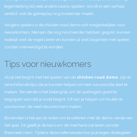
tegenstelling tot veel andere casino spellen, wordt er een verhaal
verteld, wat de gameplay nog boeiender maakt.
Volgens spelers is de chicken road demo ook toegankelijker voor
nieuwkomers. Mensen die nog nooit eerder hebben gegokt, kunnen
redelijk snel de regels leren en kunnen al snel beginnen met spelen
zonder overweldigd te worden.
Tips voor nieuwkomers
Als je net begint met het spelen van de
chicken road demo
, zijn er
verschillende tips die je kunnen helpen om een succesvolle start te
maken. Ten eerste is het belangrijk om de spelregels goed te
begrijpen voordat je inzet begint. Dit kan je helpen om fouten te
voorkomen die veel nieuwkomers maken.
Bovendien is het aan te raden om te oefenen met de demo-versie van
het spel. Dit geeft je de kans om de mechanics te leren zonder
financieel risico. Tijdens deze oefensessies kun je je eigen strategieën