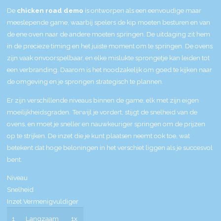
De
chicken road demo
is ontworpen als een eenvoudige maar
meeslepende game, waarbij spelers de kip moeten besturen en van
de ene oven naar de andere moeten springen. De uitdaging zit hem
in de precieze timing en het juiste moment om te springen. De ovens
zijn vaak onvoorspelbaar, en elke mislukte sprongetje kan leiden tot
een verbranding. Daarom is het noodzakelijk om goed te kijken naar
de omgeving en je sprongen strategisch te plannen.
Er zijn verschillende niveaus binnen de game, elk met zijn eigen
moeilijkheidsgraden. Terwijl je vordert, stijgt de snelheid van de
ovens, en moet je sneller en nauwkeuriger springen om de prijzen
op te strijken. De inzet die je kunt plaatsen neemt ook toe, wat
betekent dat hoge beloningen in het verschiet liggen als je succesvol
bent.
Niveau
Snelheid
Inzet Vermenigvuldiger
1
Langzaam
1x