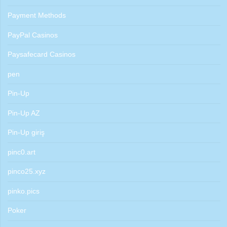
Payment Methods
PayPal Casinos
Paysafecard Casinos
pen
Pin-Up
Pin-Up AZ
Pin-Up giriş
pinc0.art
pinco25.xyz
pinko.pics
Poker