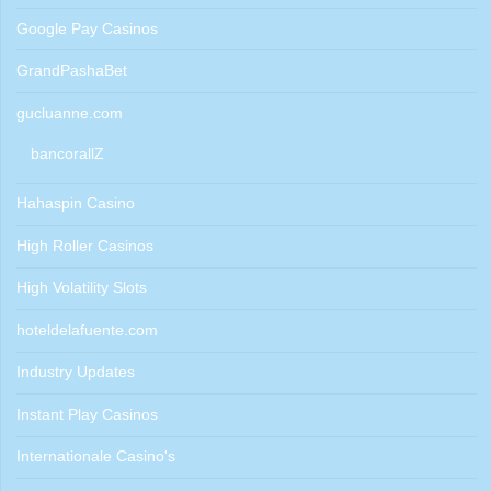
Google Pay Casinos
GrandPashaBet
gucluanne.com
bancorallZ
Hahaspin Casino
High Roller Casinos
High Volatility Slots
hoteldelafuente.com
Industry Updates
Instant Play Casinos
Internationale Casino's