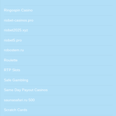
Ringospin Casino
riobet-casinos.pro
riobet2025.xyz
riobet5.pro
robostem.ru
Roulette
RTP Slots
Safe Gambling
Same Day Payout Casinos
saunasafari.ru 500
Scratch Cards