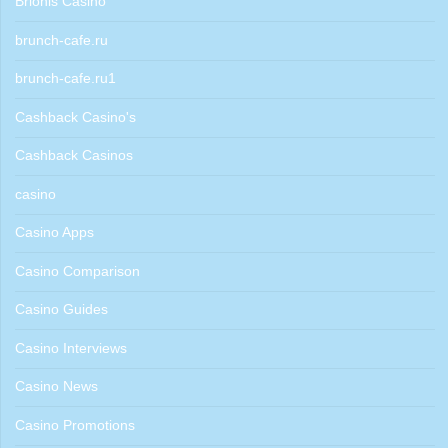
Brionis Casino
brunch-cafe.ru
brunch-cafe.ru1
Cashback Casino's
Cashback Casinos
casino
Casino Apps
Casino Comparison
Casino Guides
Casino Interviews
Casino News
Casino Promotions