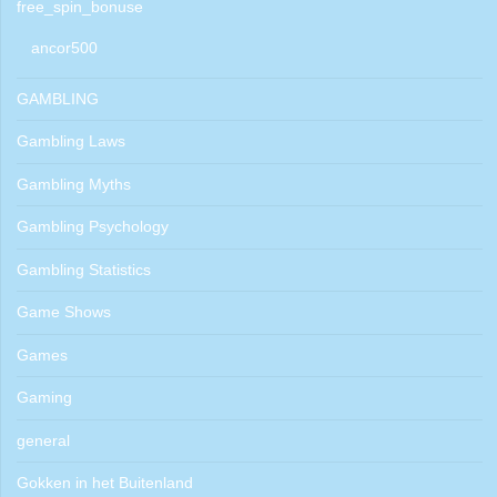
free_spin_bonuse
ancor500
GAMBLING
Gambling Laws
Gambling Myths
Gambling Psychology
Gambling Statistics
Game Shows
Games
Gaming
general
Gokken in het Buitenland