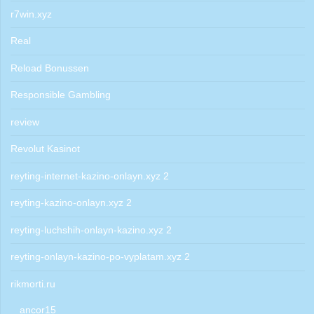
r7win.xyz
Real
Reload Bonussen
Responsible Gambling
review
Revolut Kasinot
reyting-internet-kazino-onlayn.xyz 2
reyting-kazino-onlayn.xyz 2
reyting-luchshih-onlayn-kazino.xyz 2
reyting-onlayn-kazino-po-vyplatam.xyz 2
rikmorti.ru
ancor15