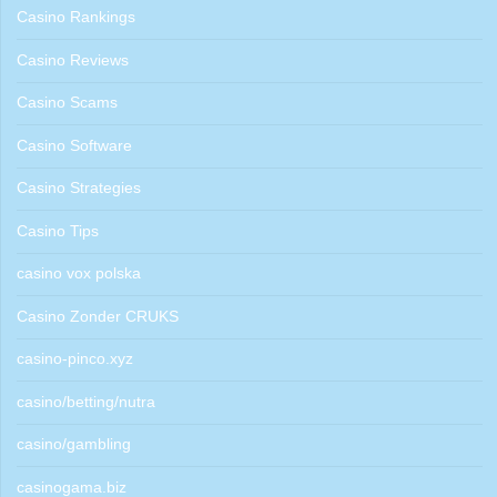
Casino Rankings
Casino Reviews
Casino Scams
Casino Software
Casino Strategies
Casino Tips
casino vox polska
Casino Zonder CRUKS
casino-pinco.xyz
casino/betting/nutra
casino/gambling
casinogama.biz