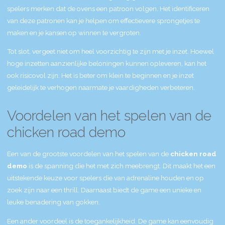
spelers merken dat de ovens een patroon volgen. Het identificeren
van deze patronen kan je helpen om effectievere sprongetjes te
maken en je kansen op winnen te vergroten.
Tot slot, vergeet niet om heel voorzichtig te zijn met je inzet. Hoewel
hoge inzetten aanzienlijke beloningen kunnen opleveren, kan het
ook risicovol zijn. Het is beter om klein te beginnen en je inzet
geleidelijk te verhogen naarmate je vaardigheden verbeteren.
Voordelen van het spelen van de
chicken road demo
Een van de grootste voordelen van het spelen van de
chicken road
demo
is de spanning die het met zich meebrengt. Dit maakt het een
uitstekende keuze voor spelers die van adrenaline houden en op
zoek zijn naar een thrill. Daarnaast biedt de game een unieke en
leuke benadering van gokken.
Een ander voordeel is de toegankelijkheid. De game kan eenvoudig