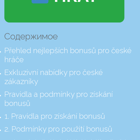
Содержимое
Přehled nejlepších bonusů pro české
hráče
Exkluzivní nabídky pro české
zákazníky
Pravidla a podmínky pro získání
bonusů
1. Pravidla pro získání bonusů
2. Podmínky pro použití bonusů