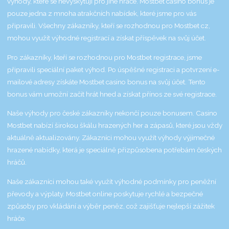
výhody, které se nevyskytují pro jiné hráče. Mostbet casino bonus je
pouze jedna z mnoha atrakčních nabídek, které jsme pro vás
připravili. Všechny zákazníky, kteří se rozhodnou pro Mostbet cz,
mohou využít výhodné registrací a získat příspěvek na svůj účet.
Pro zákazníky, kteří se rozhodnou pro Mostbet registrace, jsme
připravili speciální paket výhod. Po úspěšné registraci a potvrzení e-
mailové adresy získáte Mostbet casino bonus na svůj účet. Tento
bonus vám umožní začít hrát hned a získat přínos ze své registrace.
Naše výhody pro české zákazníky nekončí pouze bonusem. Casino
Mostbet nabízí širokou škálu hrazených her a zápasů, které jsou vždy
aktuálně aktualizovány. Zákazníci mohou využít výhody výjimečné
hrazené nabídky, která je speciálně přizpůsobena potřebám českých
hráčů.
Naše zákazníci mohou také využít výhodné podmínky pro peněžní
převody a výplaty. Mostbet online poskytuje rychlé a bezpečné
způsoby pro vkládání a výběr peněz, což zajišťuje nejlepší zážitek
hráče.