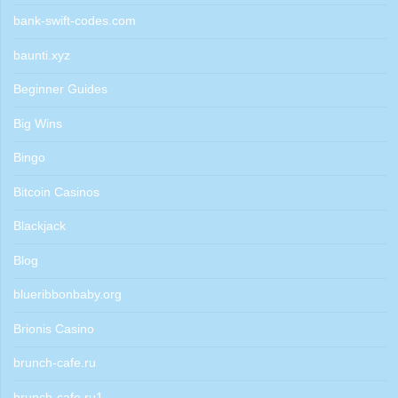
bank-swift-codes.com
baunti.xyz
Beginner Guides
Big Wins
Bingo
Bitcoin Casinos
Blackjack
Blog
blueribbonbaby.org
Brionis Casino
brunch-cafe.ru
brunch-cafe.ru1