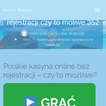
News
Moon's Blessing
Polskie kasyna online bez
rejestracji czy to moliwe.352
Dodany przez
kamilka
dnia
08/08/2025
Strona
News
Polskie kasyna online bez rejestracji czy to
główna
moliwe.352
Polskie kasyna online bez
rejestracji – czy to możliwe?
GRAĆ