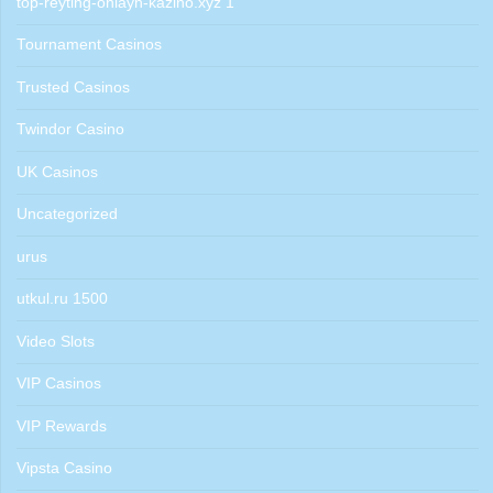
top-reyting-onlayn-kazino.xyz 1
Tournament Casinos
Trusted Casinos
Twindor Casino
UK Casinos
Uncategorized
urus
utkul.ru 1500
Video Slots
VIP Casinos
VIP Rewards
Vipsta Casino