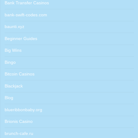
Bank Transfer Casinos
bank-swift-codes.com
baunti.xyz
Beginner Guides
Big Wins
Bingo
Bitcoin Casinos
Blackjack
Blog
blueribbonbaby.org
Brionis Casino
brunch-cafe.ru