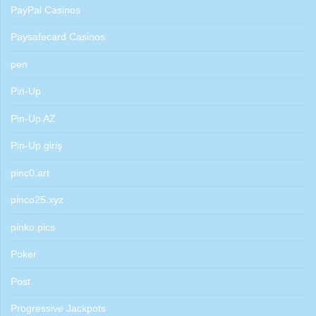
PayPal Casinos
Paysafecard Casinos
pen
Pin-Up
Pin-Up AZ
Pin-Up giriş
pinc0.art
pinco25.xyz
pinko.pics
Poker
Post
Progressive Jackpots