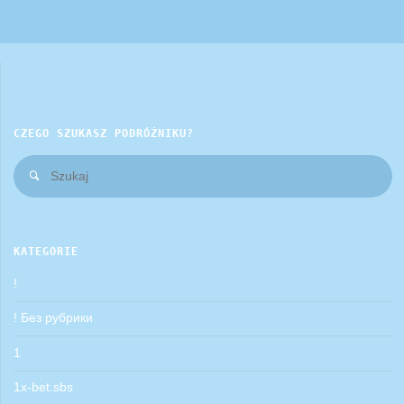
CZEGO SZUKASZ PODRÓŻNIKU?
Sz
Szukaj
KATEGORIE
!
! Без рубрики
1
1x-bet.sbs