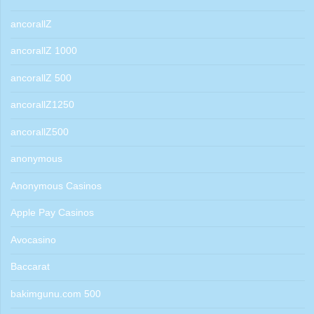
ancorallZ
ancorallZ 1000
ancorallZ 500
ancorallZ1250
ancorallZ500
anonymous
Anonymous Casinos
Apple Pay Casinos
Avocasino
Baccarat
bakimgunu.com 500