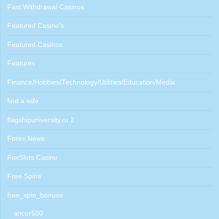
Fast Withdrawal Casinos
Featured Casino's
Featured Casinos
Features
Finance/Hobbies/Technology/Utilities/Education/Media
find a wife
flagshipuniversity.ru 2
Forex News
FoxSlots Casino
Free Spins
free_spin_bonuse
ancor500