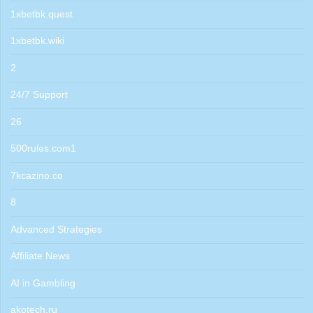
1xbetbk.quest
1xbetbk.wiki
2
24/7 Support
26
500rules.com1
7kcazino.co
8
Advanced Strategies
Affiliate News
AI in Gambling
akotech.ru