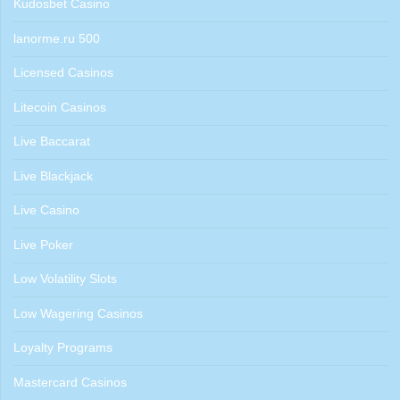
Kudosbet Casino
lanorme.ru 500
Licensed Casinos
Litecoin Casinos
Live Baccarat
Live Blackjack
Live Casino
Live Poker
Low Volatility Slots
Low Wagering Casinos
Loyalty Programs
Mastercard Casinos