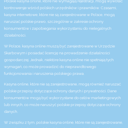
Polskie kasyna online, które nie wymagają rejestracji, mogą wywołać
kontrowersje wśród polskich urzędników i prawników. Czasami,
kasyna internetowe, które nie są zarejestrowane w Polsce, mogą
naruszać polskie prawo, szczególnie w zakresie ochrony
konsumentów i zapobiegania wykorzystaniu do nielegalnych
działalności.
W Polsce, kasyna online muszą być zarejestrowane w Urzędzie
Skarbowym i posiadać licencję na prowadzenie działalności
gospodarczej. Jednak, niektóre kasyna online nie spełniają tych
wymagań, co może prowadzić do nieprawidłowego
funkcjonowania i naruszenia polskiego prawa.
Kasyna online, które nie są zarejestrowane, mogą również naruszać
polskie przepisy dotyczące ochrony danych i prywatności. Dane
konsumentów mogą być wykorzystane do celów marketingowych
lub innych, co może naruszyć polskie przepisy dotyczące ochrony
danych.
W związku z tym, polskie kasyna online, które nie są zarejestrowane,