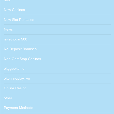
new
New Casinos
New Slot Releases
News
nii-etno.ru 500
No Deposit Bonuses
Non-GamStop Casinos
okggpoker.lol
okonlineplay.live
Online Casino
other
Payment Methods