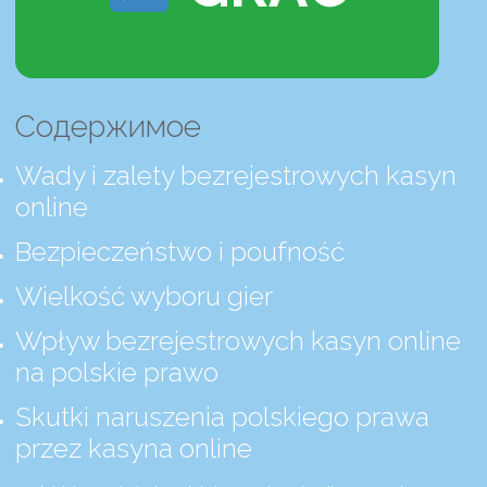
Содержимое
Wady i zalety bezrejestrowych kasyn
online
Bezpieczeństwo i poufność
Wielkość wyboru gier
Wpływ bezrejestrowych kasyn online
na polskie prawo
Skutki naruszenia polskiego prawa
przez kasyna online