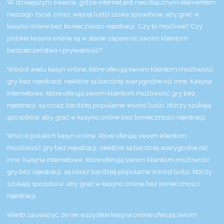
W dzisiejszym świecie, gdzie internet jest nieodłącznym elementem
naszego życia, coraz więcej ludzi szuka sposobów, aby grać w
kasyno online bez konieczności rejestracji. Czy to możliwe? Czy
polskie kasyna online są w stanie zapewnić swoim klientom
bezpieczeństwo i prywatność?
Wśród wielu kasyn online, które oferują swoim klientom możliwość
gry bez rejestracji, niektóre są bardziej wiarygodne niż inne. Kasyna
internetowe, które oferują swoim klientom możliwość gry bez
rejestracji, są coraz bardziej popularne wśród ludzi, którzy szukają
sposobów, aby grać w kasyno online bez konieczności rejestracji.
Wśród polskich kasyn online, które oferują swoim klientom
możliwość gry bez rejestracji, niektóre są bardziej wiarygodne niż
inne. Kasyna internetowe, które oferują swoim klientom możliwość
gry bez rejestracji, są coraz bardziej popularne wśród ludzi, którzy
szukają sposobów, aby grać w kasyno online bez konieczności
rejestracji.
Warto zauważyć, że nie wszystkie kasyna online oferują swoim