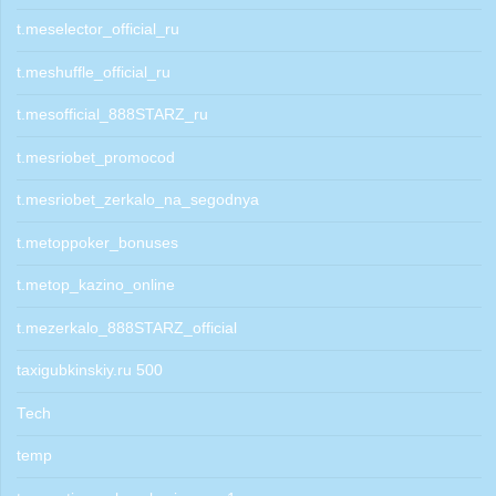
t.meselector_official_ru
t.meshuffle_official_ru
t.mesofficial_888STARZ_ru
t.mesriobet_promocod
t.mesriobet_zerkalo_na_segodnya
t.metoppoker_bonuses
t.metop_kazino_online
t.mezerkalo_888STARZ_official
taxigubkinskiy.ru 500
Tech
temp