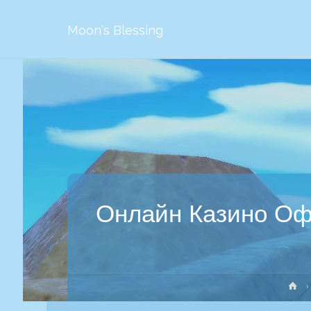
Moon's Blessing
Онлайн Казино Оф
St
gł