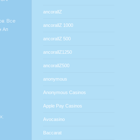
ancorallZ
ов. Все
ancorallZ 1000
н Ап
ancorallZ 500
ancorallZ1250
ancorallZ500
anonymous
Anonymous Casinos
Apple Pay Casinos
х;
Avocasino
Baccarat