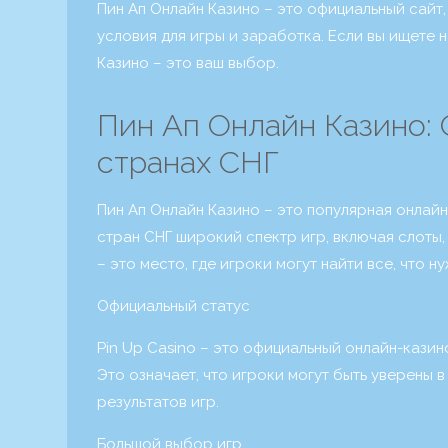
Пин Ап Онлайн Казино – это официальный сайт
условия для игры и заработка. Если вы ищете 
Казино – это ваш выбор.
Пин Ап Онлайн Казино:
странах СНГ
Пин Ап Онлайн Казино – это популярная онлай
стран СНГ широкий спектр игр, включая слоты,
– это место, где игроки могут найти все, что 
Официальный статус
Pin Up Casino – это официальный онлайн-казин
Это означает, что игроки могут быть уверены в
результатов игр.
Большой выбор игр