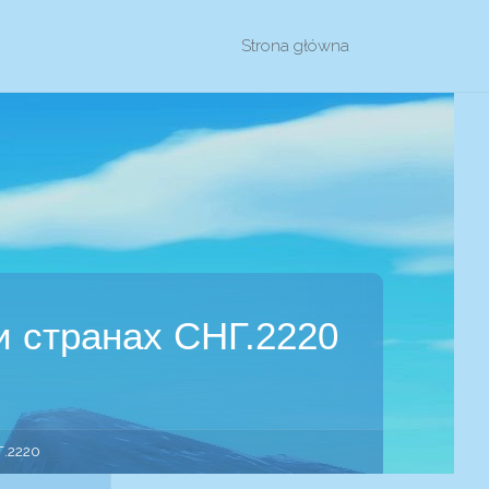
Przejdź
Strona główna
do
treści
 странах СНГ.2220
Г.2220