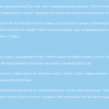
е широкий выбор игр, чем традиционные казино. Это потом
транством и могут предлагать игрокам тысячи различных иг
грокам более высокие ставки и более выгодные условия для
айн-казино не имеют таких же расходов, как традиционные к
кие ставки.
 это риск мошенничества. Некоторые онлайн-казино могут б
 не предлагают игрокам честные условия для игры.
 риск зависимости. Игроки могут легко стать зависимыми о
льным проблемам.
чения для игроков из определенных стран или регионов. Это
ать свои услуги в этих странах или регионах из-за законод