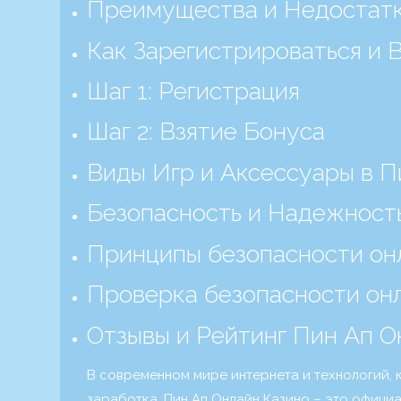
Преимущества и Недостатк
Как Зарегистрироваться и В
Шаг 1: Регистрация
Шаг 2: Взятие Бонуса
Виды Игр и Аксессуары в П
Безопасность и Надежност
Принципы безопасности он
Проверка безопасности он
Отзывы и Рейтинг Пин Ап О
В современном мире интернета и технологий, 
заработка. Пин Ап Онлайн Казино – это официа