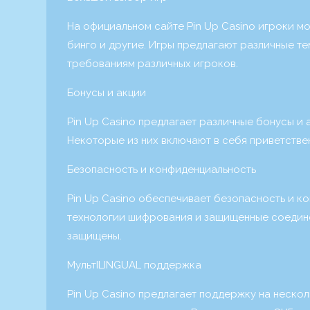
На официальном сайте Pin Up Casino игроки мог
бинго и другие. Игры предлагают различные т
требованиям различных игроков.
Бонусы и акции
Pin Up Casino предлагает различные бонусы и 
Некоторые из них включают в себя приветстве
Безопасность и конфиденциальность
Pin Up Casino обеспечивает безопасность и к
технологии шифрования и защищенные соединен
защищены.
МультILINGUAL поддержка
Pin Up Casino предлагает поддержку на несколь