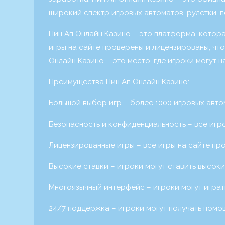
широкий спектр игровых автоматов, рулетки, п
Пин Ап Онлайн Казино – это платформа, котор
игры на сайте проверены и лицензированы, что
Онлайн Казино – это место, где игроки могут 
Преимущества Пин Ап Онлайн Казино:
Большой выбор игр – более 1000 игровых автом
Безопасность и конфиденциальность – все игр
Лицензированные игры – все игры на сайте пр
Высокие ставки – игроки могут ставить высок
Многоязычный интерфейс – игроки могут играть
24/7 поддержка – игроки могут получать помо