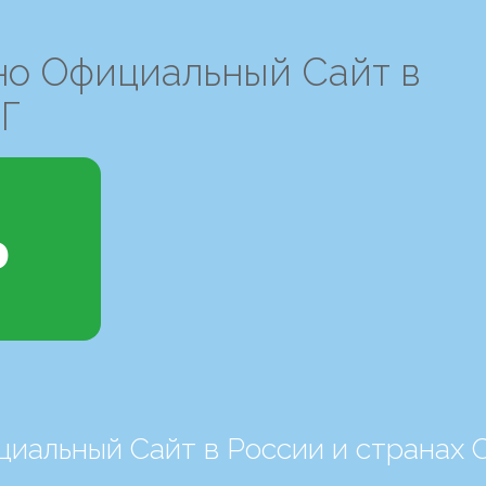
но Официальный Сайт в
НГ
Ь
циальный Сайт в России и странах 