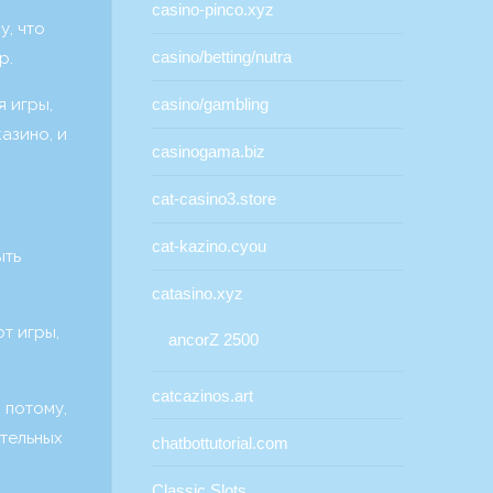
casino-pinco.xyz
у, что
casino/betting/nutra
р.
casino/gambling
 игры,
азино, и
casinogama.biz
cat-casino3.store
cat-kazino.cyou
ыть
catasino.xyz
т игры,
ancorZ 2500
catcazinos.art
 потому,
ательных
chatbottutorial.com
Classic Slots