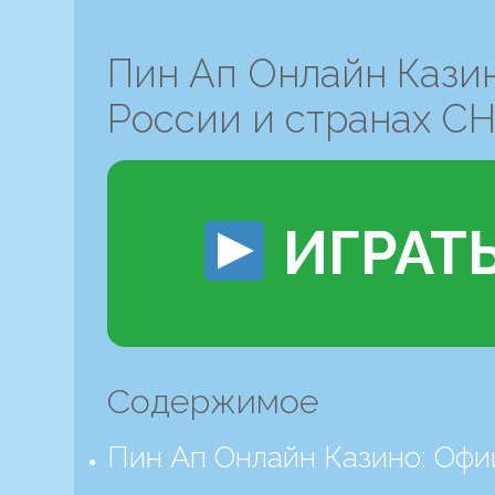
Пин Ап Онлайн Кази
России и странах С
ИГРАТ
Содержимое
Пин Ап Онлайн Казино: Офи