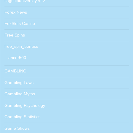
flagshipuniversity.ru 2
Forex News
FoxSlots Casino
Free Spins
free_spin_bonuse
ancor500
GAMBLING
Gambling Laws
Gambling Myths
Gambling Psychology
Gambling Statistics
Game Shows