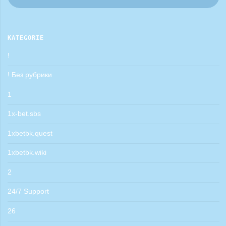
KATEGORIE
!
! Без рубрики
1
1x-bet.sbs
1xbetbk.quest
1xbetbk.wiki
2
24/7 Support
26