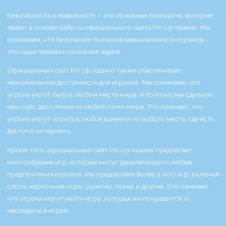
Безопасность и надежность – это основные принципы, которые
лежат в основе работы официального сайта Pin Up Казино. Мы
понимаем, что безопасность и конфиденциальность игроков –
это наша первая и основная задача.
Официальный сайт Pin Up Казино также обеспечивает
максимальную доступность для игроков. Мы понимаем, что
игроки могут быть в любом месте мира, и поэтому мы сделали
наш сайт доступным из любой точки мира. Это означает, что
игроки могут играть в любое время и из любого места, где есть
доступ к интернету.
Кроме того, официальный сайт Pin Up Казино предлагает
многообразие игр, которые могут удовлетворить любые
предпочтения игроков. Мы предлагаем более 3 000 игр, включая
слоты, карточные игры, рулетку, покер и другие. Это означает,
что игроки могут найти игру, которая им понравится, и
насладиться игрой.