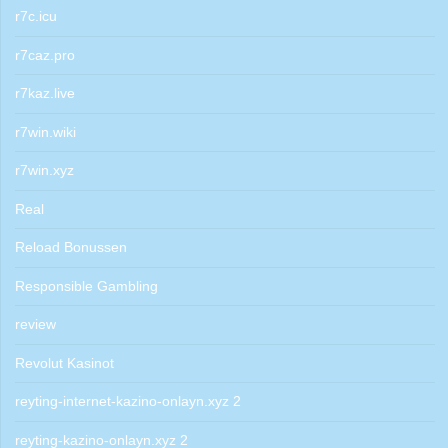
r7c.icu
r7caz.pro
r7kaz.live
r7win.wiki
r7win.xyz
Real
Reload Bonussen
Responsible Gambling
review
Revolut Kasinot
reyting-internet-kazino-onlayn.xyz 2
reyting-kazino-onlayn.xyz 2