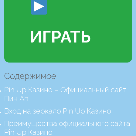
ИГРАТЬ
Содержимое
Pin Up Казино – Официальный сайт
Пин Ап
Вход на зеркало Pin Up Казино
Преимущества официального сайта
Pin Up Казино