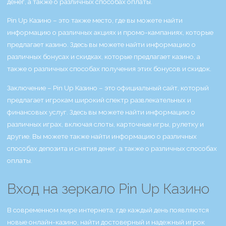
денег, а также о различных способах оплаты.
Pin Up Казино – это также место, где вы можете найти
информацию о различных акциях и промо-кампаниях, которые
предлагает казино. Здесь вы можете найти информацию о
различных бонусах и скидках, которые предлагает казино, а
также о различных способах получения этих бонусов и скидок.
Заключение – Pin Up Казино – это официальный сайт, который
предлагает игрокам широкий спектр развлекательных и
финансовых услуг. Здесь вы можете найти информацию о
различных играх, включая слоты, карточные игры, рулетку и
другие. Вы можете также найти информацию о различных
способах депозита и снятия денег, а также о различных способах
оплаты.
Вход на зеркало Pin Up Казино
В современном мире интернета, где каждый день появляются
новые онлайн-казино, найти достоверный и надежный игрок