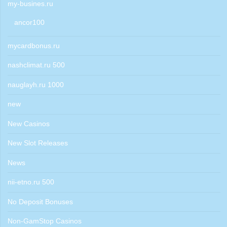
my-busines.ru
ancor100
mycardbonus.ru
nashclimat.ru 500
nauglayh.ru 1000
new
New Casinos
New Slot Releases
News
nii-etno.ru 500
No Deposit Bonuses
Non-GamStop Casinos