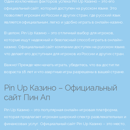
Один из ключевых факторов успеха Pin Up Казино – это его
официальный сайт, который доступен на русском языке. Это
позволяет игрокам из России и других стран, где русский язык
является официальным, легко и удобно играть в онлайн-казино.
В целом, Pin Up Казино – это отличный выбор для игроков,
которые ищут надежный и безопасный способ играть в онлайн-
казино. Официальный сайт компании доступен на русском языке,
что делает его доступным для игроков из России и других стран.
Важно! Прежде чем начать играть, убедитесь, что вы достигли
возраста 18 лет и что азартные игры разрешены в вашей стране.
Pin Up Казино – Официальный
сайт Пин Ап
Pin Up Казино – это популярная онлайн-игровая платформа,
которая предлагает игрокам широкий спектр развлекательных и
финансовых услуг. Официальный сайт Pin Up Казино – это место,