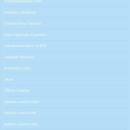
hoteldelafuente.com
Industry Updates
Instant Play Casinos
Internationale Casino's
ivanteevka-park.ru 600
Jackpot Winners
jeetsbuzz.com
Jeux
JSlotz Casino
kaktus-casino.click
kaktus-casino.ink
kaktuz-casino.wiki