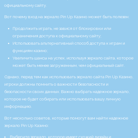
официальному сайту.
Вот почему вход на зеркало Pin Up Казино может быть полезен:
Продолжить играть, не завися от блокировки или
ограничения доступа к официальному сайту;
Использовать альтернативный способ доступа к играм и
функциям казино;
Увеличить шансы на успех, используя зеркало сайта, которое
может быть менее загруженным, чем официальный сайт.
Однако, перед тем как использовать зеркало сайта Pin Up Казино,
игроки должны помнить о важности безопасности и
безопасности своих данных. Важно выбрать надежное зеркало,
которое не будет собирать или использовать вашу личную
информацию.
Вот несколько советов, которые помогут вам найти надежное
зеркало Pin Up Казино:
Выберите зеркало, которое имеет схожий дизайн и