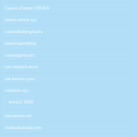
Casino Zonder CRUKS
casino-pinco.xyz
casino/betting/nutra
casino/gambling
casinogama.biz
cat-casino3.store
cat-kazino.cyou
catasino.xyz
ancorZ 2500
catcazinos.art
chatbottutorial.com