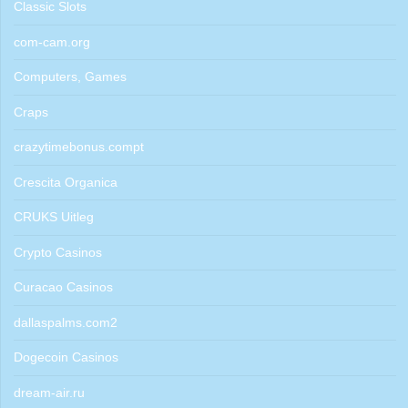
Classic Slots
com-cam.org
Computers, Games
Craps
crazytimebonus.compt
Crescita Organica
CRUKS Uitleg
Crypto Casinos
Curacao Casinos
dallaspalms.com2
Dogecoin Casinos
dream-air.ru