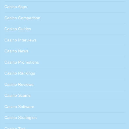
Casino Apps
Casino Comparison
Casino Guides
Casino Interviews
Casino News
Casino Promotions
Casino Rankings
Casino Reviews
Casino Scams
Casino Software
Casino Strategies
Casino Tips