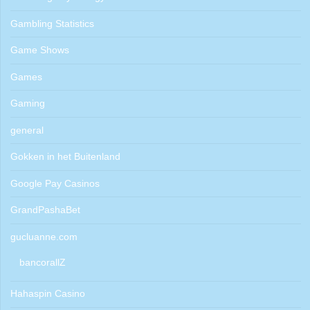
Gambling Statistics
Game Shows
Games
Gaming
general
Gokken in het Buitenland
Google Pay Casinos
GrandPashaBet
gucluanne.com
bancorallZ
Hahaspin Casino