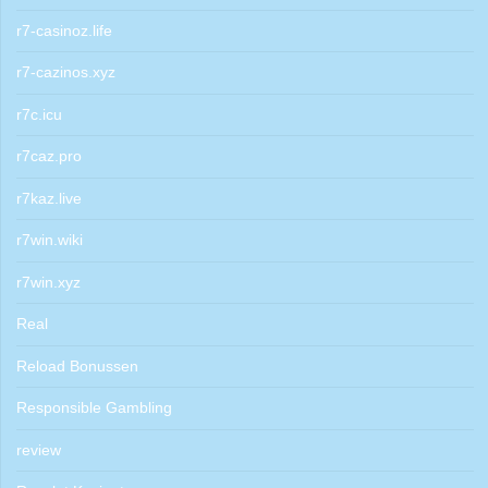
r7-casinoz.life
r7-cazinos.xyz
r7c.icu
r7caz.pro
r7kaz.live
r7win.wiki
r7win.xyz
Real
Reload Bonussen
Responsible Gambling
review