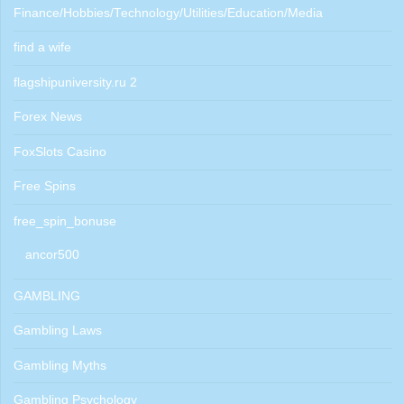
Finance/Hobbies/Technology/Utilities/Education/Media
find a wife
flagshipuniversity.ru 2
Forex News
FoxSlots Casino
Free Spins
free_spin_bonuse
ancor500
GAMBLING
Gambling Laws
Gambling Myths
Gambling Psychology